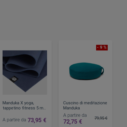
- 9 %
Manduka X yoga,
Cuscino di meditazione
tappetino fitness 5 mm
Manduka
180 cm
A partire da
79,95 €
A partire da
73,95 €
72,75 €
Prezzo regolare