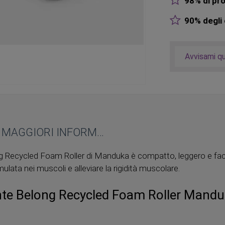
98% di pro
90% degli o
Avvisami q
MAGGIORI INFORMAZIONI
g Recycled Foam Roller di Manduka è compatto, leggero e faci
ulata nei muscoli e alleviare la rigidità muscolare.
te Belong Recycled Foam Roller Mand