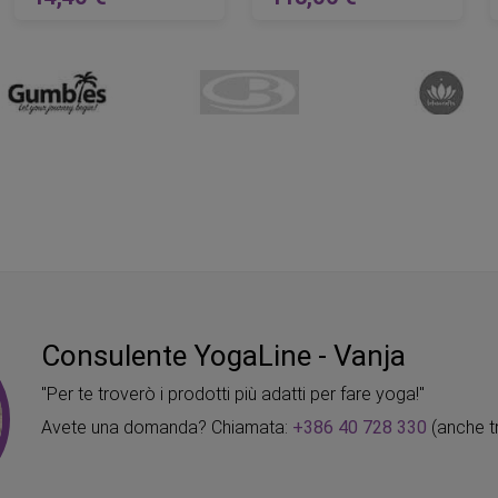
lare
Prezzo regolare
Prezzo regolare
AGGIUNGI AL CARRELLO
AGGIUNGI AL CARRELLO
Consulente YogaLine - Vanja
"Per te troverò i prodotti più adatti per fare yoga!"
Avete una domanda? Chiamata:
+386 40 728 330
(anche t