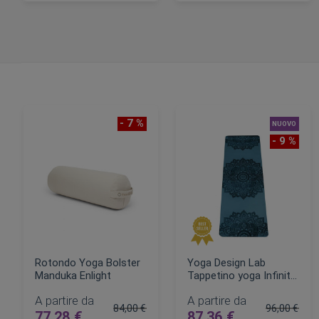
AGGIUNGI AL CARRELLO
AGGIUNGI AL CARRELLO
- 7 %
NUOVO
- 9 %
Rotondo Yoga Bolster
Yoga Design Lab
Manduka Enlight
Tappetino yoga Infinity
5mm
A partire da
A partire da
84,00 €
96,00 €
77,28 €
87,36 €