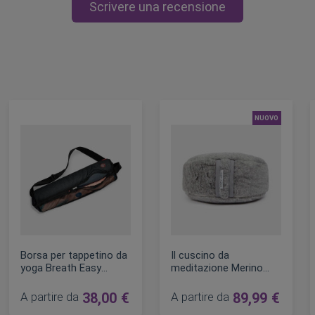
Scrivere una recensione
NUOVO
Borsa per tappetino da
Il cuscino da
yoga Breath Easy
meditazione Merino
Manduka
Wool Manduka con due
tipi di imbottitura
A partire da
38,00 €
A partire da
89,99 €
lare