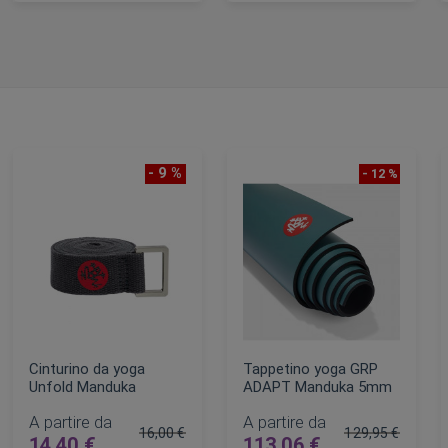
AGGIUNGI AL CARRELLO
AGGIUNGI AL CARRELLO
- 9 %
- 12 %
Cinturino da yoga
Tappetino yoga GRP
Unfold Manduka
ADAPT Manduka 5mm
A partire da
A partire da
16,00 €
129,95 €
14,40 €
113,06 €