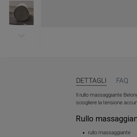
Vai
all'inizio
della
galleria
di
DETTAGLI
FAQ
immagini
Il rullo massaggiante Belon
sciogliere la tensione accum
Rullo massaggian
rullo massaggiante