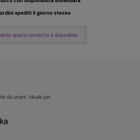
dotti con disponibilità immediata
rdini spediti il giorno stesso
uando questo prodotto è disponibile
le da usare. Ideale per
uka