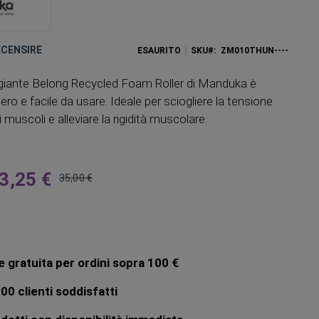
RECENSIRE
ESAURITO
SKU
ZM010THUN----
ggiante Belong Recycled Foam Roller di Manduka è
ro e facile da usare. Ideale per sciogliere la tensione
muscoli e alleviare la rigidità muscolare.
3,25 €
35,00 €
Prezzo
regolare
 gratuita per ordini sopra 100 €
00 clienti soddisfatti