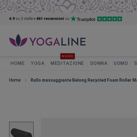
4.9
su 5
stelle e
461 recensioni
su
NUOVO
HOME
YOGA
MEDITAZIONE
DONNA
UOMO
Home
Rullo massaggiante Belong Recycled Foam Roller 
Vai
alla
fine
della
galleria
di
immagini