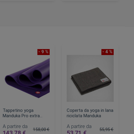
AGGIUNGI AL CARRELLO
AGGIUNGI AL CARRELLO
- 9 %
- 4 %
Tappetino yoga
Coperta da yoga in lana
Manduka Pro extra
riciclata Manduka
lungo 6 mm 215 cm
A partire da
A partire da
158,00 €
55,95 €
143,78 €
53,71 €