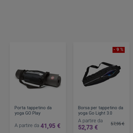
- 9 %
Porta tappetino da
Borsa per tappetino da
yoga GO Play
yoga Go Light 3.0
A partire da
57,95 €
A partire da
41,95 €
52,73 €
Prezzo rego