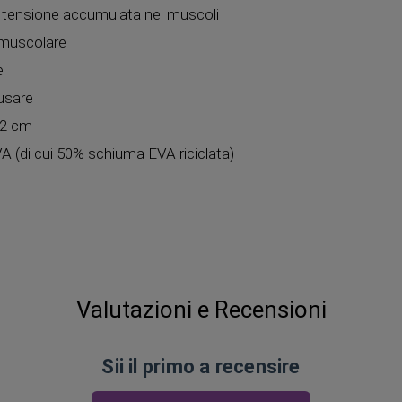
la tensione accumulata nei muscoli
tà muscolare
e
usare
,2 cm
A (di cui 50% schiuma EVA riciclata)
Valutazioni e Recensioni
Sii il primo a recensire