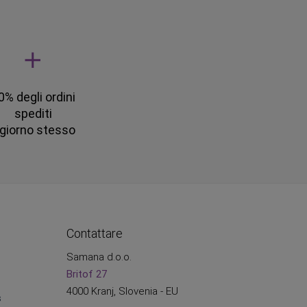
0% degli ordini
spediti
l giorno stesso
Contattare
Samana d.o.o.
Britof 27
4000 Kranj, Slovenia - EU
s