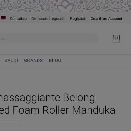
Salta
Contattaci
Domande frequenti
Registrati
Crea il tuo Account
al
cont
SALDI
BRANDS
BLOG
massaggiante Belong
ed Foam Roller Manduka