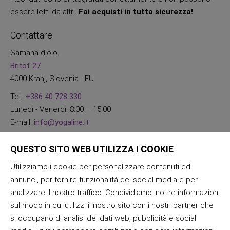
essere letti da altri.
Fai acquisti in tutta sicurezza!
Contattare
Samana d.o.o.
Britof 27
4000 Kranj, Slovenia - EU
Tel.:
+386 40 728 330
Lunedì - Venerdì: 8:00 – 15:00
E-mail:
info@yogaline.it
QUESTO SITO WEB UTILIZZA I COOKIE
Utilizziamo i cookie per personalizzare contenuti ed
annunci, per fornire funzionalità dei social media e per
analizzare il nostro traffico. Condividiamo inoltre informazioni
sul modo in cui utilizzi il nostro sito con i nostri partner che
si occupano di analisi dei dati web, pubblicità e social