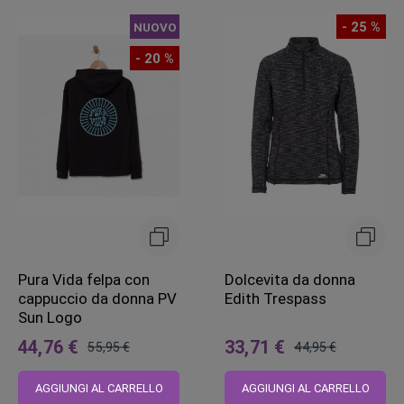
- 25 %
NUOVO
- 20 %
Pura Vida felpa con
Dolcevita da donna
cappuccio da donna PV
Edith Trespass
Sun Logo
44,76 €
33,71 €
55,95 €
44,95 €
Prezzo
Prezzo
regolare
regolare
AGGIUNGI AL CARRELLO
AGGIUNGI AL CARRELLO