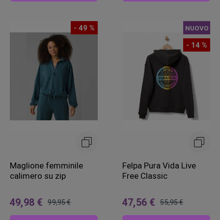
- 49 %
NUOVO
- 14 %
Maglione femminile
Felpa Pura Vida Live
calimero su zip
Free Classic
49,98 €
47,56 €
99,95 €
55,95 €
Prezzo
Prezzo