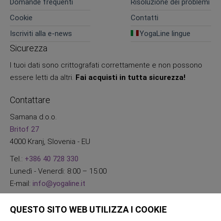
Domande frequenti
Risoluzione dei problemi
Cookie
Contatti
Iscriviti alla e-news
YogaLine lingue
Sicurezza
I tuoi dati sono crittografati correttamente e non possono
essere letti da altri.
Fai acquisti in tutta sicurezza!
Contattare
Samana d.o.o.
Britof 27
4000 Kranj, Slovenia - EU
Tel.:
+386 40 728 330
Lunedì - Venerdì: 8:00 – 15:00
E-mail:
info@yogaline.it
QUESTO SITO WEB UTILIZZA I COOKIE