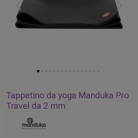
Vai
all'inizio
Tappetino da yoga Manduka Pro
della
Travel da 2 mm
galleria
di
immagini