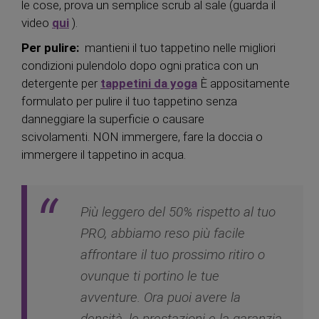
le cose, prova un semplice scrub al sale (guarda il
video
qui
).
Per pulire:
mantieni il tuo tappetino nelle migliori
condizioni pulendolo dopo ogni pratica con un
detergente per
tappetini da yoga
È appositamente
formulato per pulire il tuo tappetino senza
danneggiare la superficie o causare
scivolamenti. NON immergere, fare la doccia o
immergere il tappetino in acqua.
Più leggero del 50% rispetto al tuo
PRO, abbiamo reso più facile
affrontare il tuo prossimo ritiro o
ovunque ti portino le tue
avventure. Ora puoi avere la
densità, le prestazioni e la garanzia