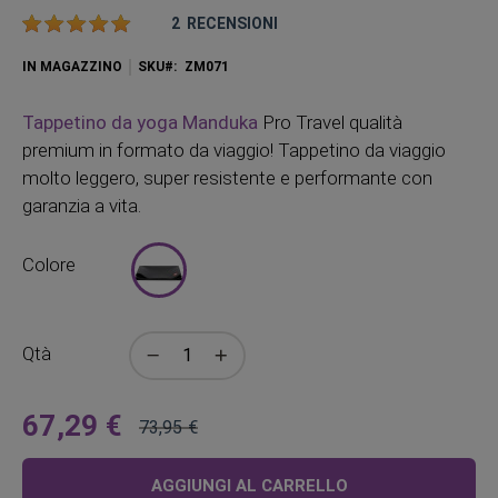
Valutazione:
2
RECENSIONI
IN MAGAZZINO
SKU
ZM071
Tappetino da yoga Manduka
Pro Travel qualità
premium in formato da viaggio! Tappetino da viaggio
molto leggero, super resistente e performante con
garanzia a vita.
Colore
Qtà
67,29 €
73,95 €
A
Prezzo
partire
regolare
AGGIUNGI AL CARRELLO
da