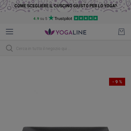
COME SCEGLIERE IL CUSCINO GIUSTO PER LO YOGA?
4.9
su 5
Salta
al
contenuto
Ricerca
Vai
alla
fine
- 9 %
della
galleria
di
immagini