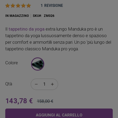
Valutazione:
1
REVISIONE
IN MAGAZZINO
SKU
ZM026
Il
tappetino da yoga
extra lungo Manduka pro è un
tappetino da yoga lussuosamente denso e spazioso
per comfort e ammortilli senza pari. Un po 'più lungo del
tappetino classico Manduka pro yoga.
Colore
Qtà
143,78 €
158,00 €
A
Prezzo
partire
regolare
AGGIUNGI AL CARRELLO
da