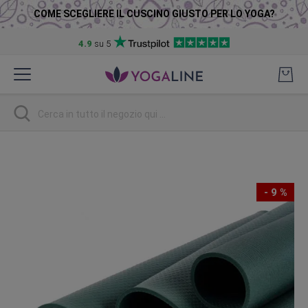
COME SCEGLIERE IL CUSCINO GIUSTO PER LO YOGA?
4.9
su 5
Salta
al
contenuto
Ricerca
Vai
alla
fine
- 9 %
della
galleria
di
immagini