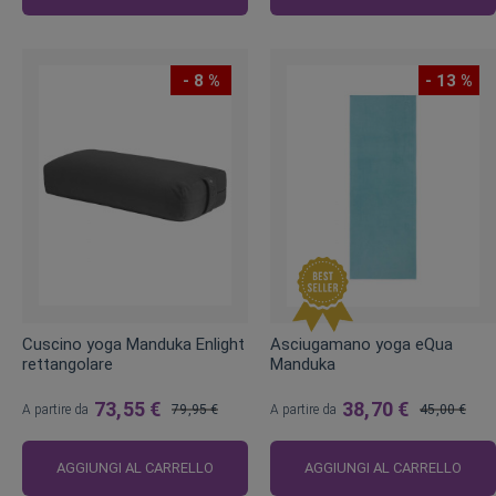
- 8 %
- 13 %
Cuscino yoga Manduka Enlight
Asciugamano yoga eQua
rettangolare
Manduka
73,55 €
38,70 €
A partire da
79,95 €
A partire da
45,00 €
Prezzo
Prezzo
regolare
regolare
AGGIUNGI AL CARRELLO
AGGIUNGI AL CARRELLO