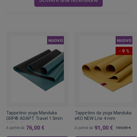
NUOVO
NUOVO
- 9 %
Tappetino yoga Manduka
Tappetino da yoga Manduka
GRP® ADAPT Travel 1.5mm
eKO NEW Lite 4 mm
(180cm)
76,00 €
91,00 €
A partire da
A partire da
100,00 €
Prezzo