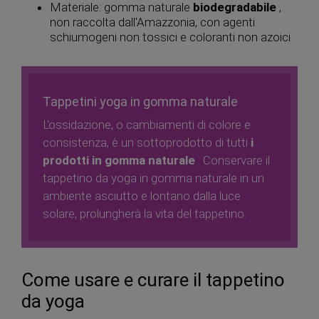
Materiale: gomma naturale
biodegradabile
,
non raccolta dall'Amazzonia, con agenti
schiumogeni non tossici e coloranti non azoici
Tappetini yoga in gomma naturale
L'ossidazione, o cambiamenti di colore e
consistenza, è un sottoprodotto di tutti
i
prodotti in gomma naturale
. Conservare il
tappetino da yoga in gomma naturale in un
ambiente asciutto e lontano dalla luce
solare, prolungherà la vita del tappetino.
Come usare e curare il tappetino
da yoga