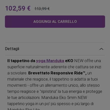
102,59 €
113,99 €
A
Prezzo
partire
regolare
AGGIUNGI AL CARRELLO
da
Dettagli
Il tappetino da
yoga Manduka
eKO
NEW offre una
superficie naturalmente aderente che cattura se inizi
a scivolare.
Brevettato Responsive Ride™,
un
materiale che reagisce, il tappetino si adatta ai tuoi
movimenti - offre un allenamento unico, allo stesso
tempo reagisce e "ripristina" la tua energia e protegge
le tue articolazioni. Manduka Eko 5mm NEW
tappetino yoga in un po' più spesso e più largo di
Manduka Eko Lite.