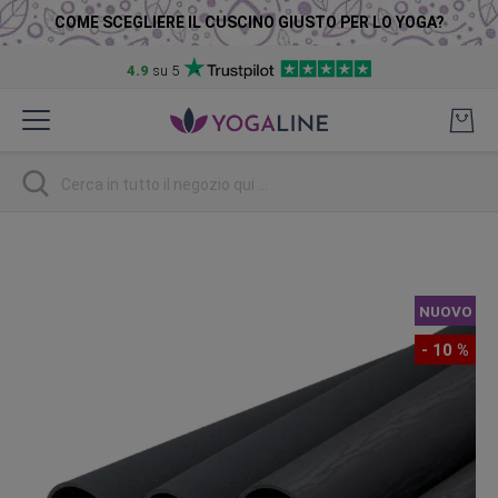
COME SCEGLIERE IL CUSCINO GIUSTO PER LO YOGA?
4.9
su 5
Salta
al
contenuto
Ricerca
Vai
alla
fine
NUOVO
della
galleria
- 10 %
di
immagini