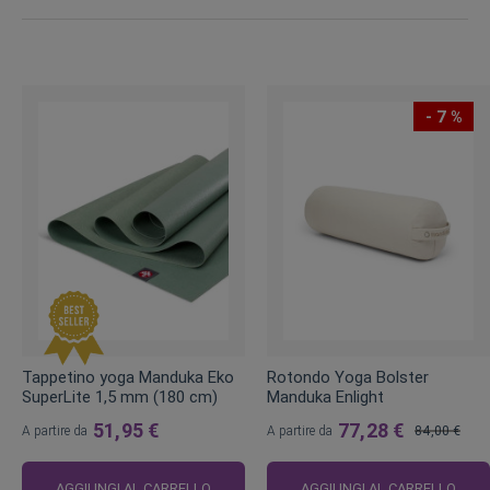
- 7 %
Tappetino yoga Manduka Eko
Rotondo Yoga Bolster
SuperLite 1,5 mm (180 cm)
Manduka Enlight
51,95 €
77,28 €
A partire da
A partire da
84,00 €
Prezzo
regolare
AGGIUNGI AL CARRELLO
AGGIUNGI AL CARRELLO