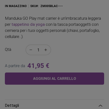
IN MAGAZZINO
SKU
ZM005BLAC----
Manduka GO Play mat carrier è un'imbracatura leggera
per
tappetino da yoga
con la tasca portaoggetti con
cerniera per i tuoi oggetti personali (chiavi, portafoglio,
cellulare...).
Qtà
41,95 €
A partire da
AGGIUNGI AL CARRELLO
Dettagli