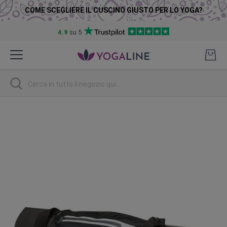
COME SCEGLIERE IL CUSCINO GIUSTO PER LO YOGA?
4.9
su 5
Salta
al
contenuto
Ricerca
Vai
alla
fine
della
galleria
di
immagini