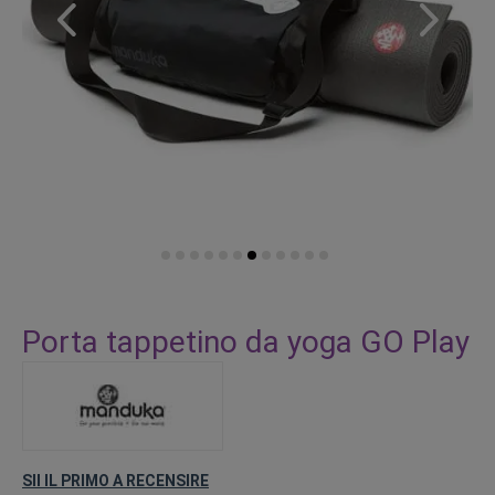
Vai
all'inizio
Porta tappetino da yoga GO Play
della
galleria
di
immagini
SII IL PRIMO A RECENSIRE