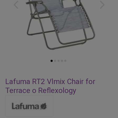
Vai
all'inizio
Lafuma RT2 Vlmix Chair for
della
Terrace o Reflexology
galleria
di
immagini