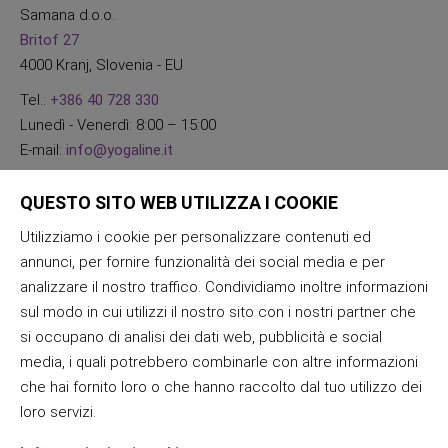
Samana d.o.o.
Britof 27
4000 Kranj, Slovenia - EU
Tel.:
+386 40 728 330
Lunedì - Venerdì: 8:00 – 15:00
E-mail:
info@yogaline.it
QUESTO SITO WEB UTILIZZA I COOKIE
Utilizziamo i cookie per personalizzare contenuti ed
annunci, per fornire funzionalità dei social media e per
analizzare il nostro traffico. Condividiamo inoltre informazioni
sul modo in cui utilizzi il nostro sito con i nostri partner che
si occupano di analisi dei dati web, pubblicità e social
media, i quali potrebbero combinarle con altre informazioni
che hai fornito loro o che hanno raccolto dal tuo utilizzo dei
loro servizi.