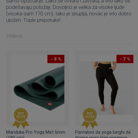
samo opuštanje. Lako se otvara i zatvara, a vrlo lako se
podešavaju položaji. Dovoljno je velika za visoke ljude
(visoka sam 170 cm). Iako je skuplja, novac je vrlo dobro
uložen. Tople preporuke!
Helena
- 9 %
- 7 %
Manduka Pro Yoga Mat 6mm
Pantaloni da yoga lunghi da
(180 cm)
donna yoga Hari organico