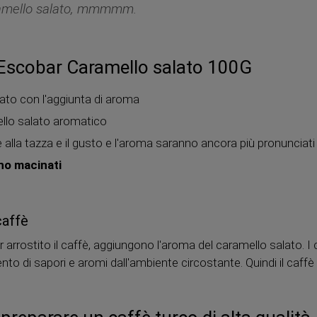
amello salato, mmmmm.
Escobar Caramello salato 100G
nato con l'aggiunta di aroma
llo salato aromatico
te alla tazza e il gusto e l'aroma saranno ancora più pronunciati
ono macinati
caffè
rostito il caffè, aggiungono l'aroma del caramello salato. I c
mento di sapori e aromi dall'ambiente circostante. Quindi il caff