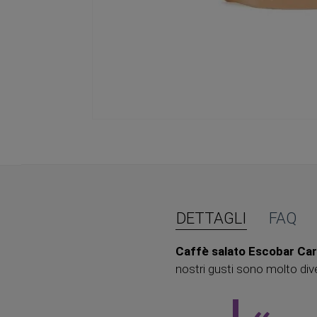
Vai
all'inizio
della
galleria
di
immagini
DETTAGLI
FAQ
Caffè salato Escobar Car
nostri gusti sono molto dive