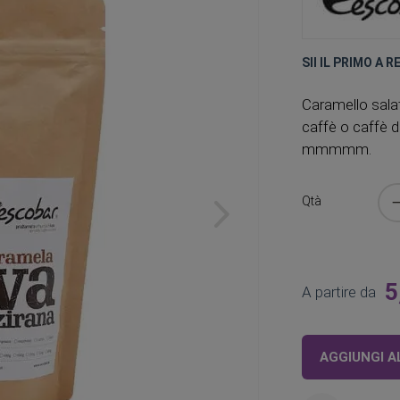
SII IL PRIMO A 
Caramello sala
caffè o caffè d
mmmmm.
Qtà
5
A partire da
AGGIUNGI A