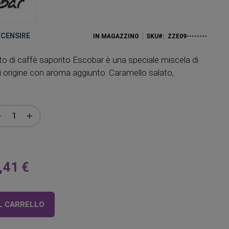
RECENSIRE
IN MAGAZZINO
SKU
ZZE09--------
to di caffè saporito Escobar è una speciale miscela di
i origine con aroma aggiunto. Caramello salato,
,41 €
L CARRELLO