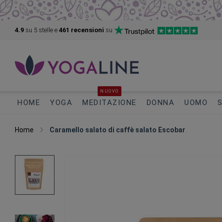
4.9
su 5
stelle e
461 recensioni
su
NUOVO
HOME
YOGA
MEDITAZIONE
DONNA
UOMO
Home
Caramello salato di caffè salato Escobar
Vai
alla
fine
della
galleria
di
immagini