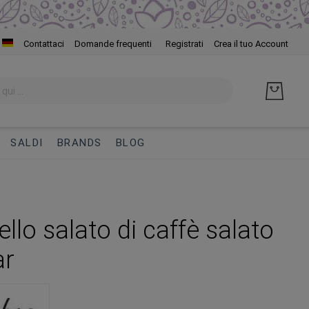
Salta
Contattaci
Domande frequenti
Registrati
Crea il tuo Account
al
cont
SALDI
BRANDS
BLOG
llo salato di caffè salato
ar