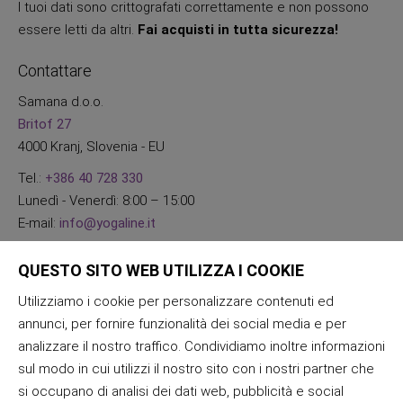
I tuoi dati sono crittografati correttamente e non possono
essere letti da altri.
Fai acquisti in tutta sicurezza!
Contattare
Samana d.o.o.
Britof 27
4000 Kranj, Slovenia - EU
Tel.:
+386 40 728 330
Lunedì - Venerdì: 8:00 – 15:00
E-mail:
info@yogaline.it
QUESTO SITO WEB UTILIZZA I COOKIE
Utilizziamo i cookie per personalizzare contenuti ed
annunci, per fornire funzionalità dei social media e per
analizzare il nostro traffico. Condividiamo inoltre informazioni
sul modo in cui utilizzi il nostro sito con i nostri partner che
si occupano di analisi dei dati web, pubblicità e social