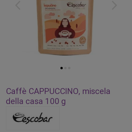
Vai
all'inizio
Caffè CAPPUCCINO, miscela
della
della casa 100 g
galleria
di
immagini