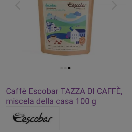
Vai
all'inizio
Caffè Escobar TAZZA DI CAFFÈ,
della
miscela della casa 100 g
galleria
di
immagini