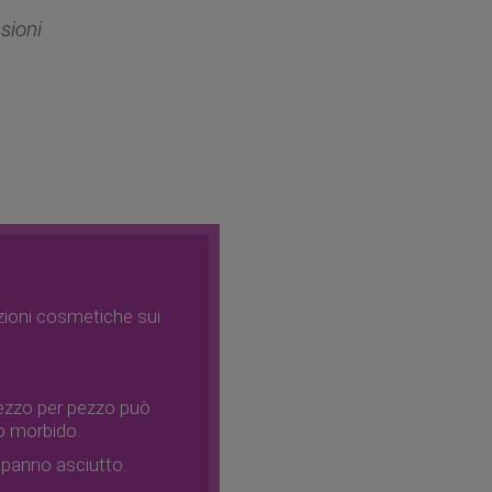
sioni
azioni cosmetiche sui
 pezzo per pezzo può
uto morbido.
un panno asciutto.