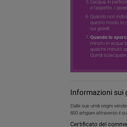
L'acqua, in partico
e l'aspetto. I gio
Quando non indossi 
questo modo, lo s
sui gioielli.
Quando lo sporco
minuto in acqua ti
qualche minuto spa
Quindi sciacquare 
Informazioni sui g
Dalle sue umili origini ven
800 artigiani attraverso il
Certificato del comme