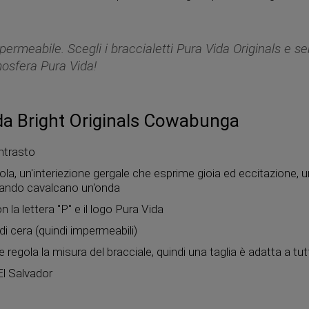
permeabile. Scegli i braccialetti Pura Vida Originals e se
mosfera Pura Vida!
ida Bright Originals Cowabunga
ontrasto
a, un'interiezione gergale che esprime gioia ed eccitazione,
 quando cavalcano un'onda
 la lettera "P" e il logo Pura Vida
 di cera (quindi impermeabili)
 regola la misura del bracciale, quindi una taglia è adatta a tut
El Salvador