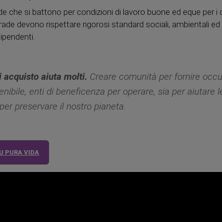
e che si battono per condizioni di lavoro buone ed eque per i di
 Trade devono rispettare rigorosi standard sociali, ambientali 
dipendenti.
 acquisto aiuta molti.
Creare comunità per fornire occ
enibile, enti di beneficenza per operare, sia per aiutare 
per preservare il nostro pianeta.
U PURA VIDA