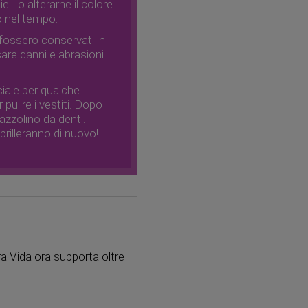
lli o alterarne il colore
to nel tempo.
li fossero conservati in
are danni e abrasioni
ciale per qualche
pulire i vestiti. Dopo
azzolino da denti.
brilleranno di nuovo!
ra Vida ora supporta oltre