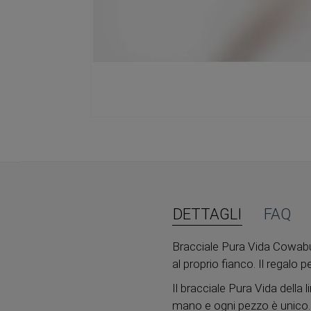
Vai
all'inizio
della
galleria
di
immagini
DETTAGLI
FAQ
Bracciale Pura Vida Cowabu
al proprio fianco. Il regalo p
Il bracciale Pura Vida della 
mano e ogni pezzo è unico. Ch