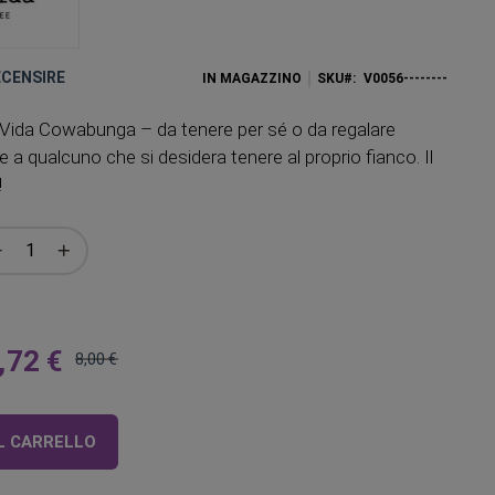
RECENSIRE
IN MAGAZZINO
SKU
V0056--------
 Vida Cowabunga – da tenere per sé o da regalare
a qualcuno che si desidera tenere al proprio fianco. Il
!
,72 €
8,00 €
Prezzo
regolare
L CARRELLO