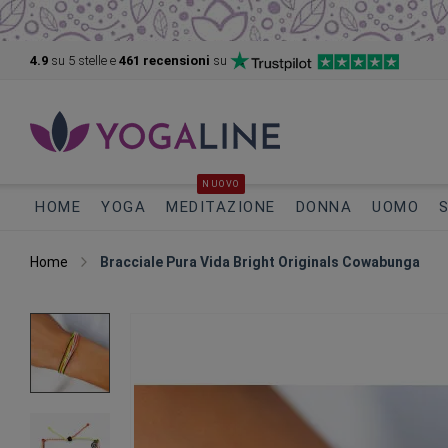
4.9
su 5
stelle e
461 recensioni
su
NUOVO
HOME
YOGA
MEDITAZIONE
DONNA
UOMO
Home
Bracciale Pura Vida Bright Originals Cowabunga
Vai
alla
fine
della
galleria
di
immagini