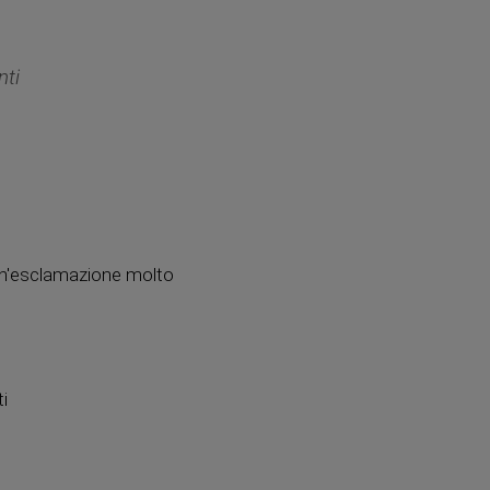
nti
 un'esclamazione molto
ti