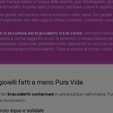
lare l'acqua salata e l'acqua delle piscine, può danneggiare i gioie
ielli in metallo, in particolare, possono cambiare colore e aspet
gioielli, non riporli in tasca, in borsa o nello zaino. Se i gioiel
fregamento con altri oggetti (chiavi, monete,...) potrebbe caus
 si accumula nei braccialetti tra le corde
- immergi il brac
epida a cui hai aggiunto un po' di detersivo o smacchiatore per 
zzolare il bracciale, preferibilmente utilizzando un vecchio sp
accuratamente il braccialetto. Sarai sorpreso di come i colori 
ioielli fatti a mano Pura Vida
dendo
braccialetti costaricani
in una boutique californiana, Pu
 suo movimento.
rcio equo e solidale