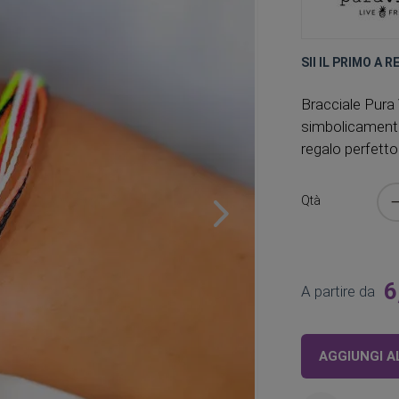
SII IL PRIMO A 
Bracciale Pura
simbolicamente 
regalo perfetto
Qtà
6
A partire da
AGGIUNGI A