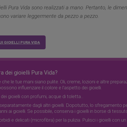
oielli Pura Vida sono realizzati a mano. Pertanto, le dimen
ono variare leggermente da pezzo a pezzo.
I GIOIELLI PURA VIDA
 dei gioielli Pura Vida?
che le tue mani siano pulite. Oli, creme, lozioni e altre prepar
possono influenzare il colore e l'aspetto dei gioielli.
 dei gioielli con profumi, acque di toletta...
i separatamente dagli altri gioielli. Dopotutto, lo sfregamento
nni ai gioielli. Se possibile, conserva i gioielli in borse di tess
rbidi e delicati (microfibra) per la pulizia. Pulisci i gioielli con 