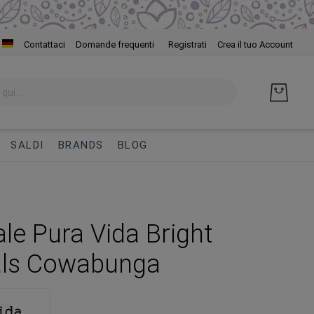
Salta
Contattaci
Domande frequenti
Registrati
Crea il tuo Account
al
cont
SALDI
BRANDS
BLOG
ale Pura Vida Bright
als Cowabunga