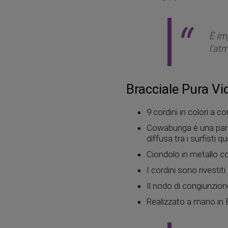
È im
l'at
Bracciale Pura V
9 cordini in colori a c
Cowabunga è una parol
diffusa tra i surfisti
Ciondolo in metallo con
I cordini sono rivestiti
Il nodo di congiunzione
Realizzato a mano in 