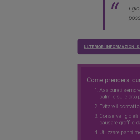
I gi
poss
ULTERIORI INFORMAZIONI SU
Come prendersi cura
Assicurati sempre 
palmi e sulle dita 
Evitare il contatto
Conserva i gioiell
causare graffi e da
Utilizzare panni mo