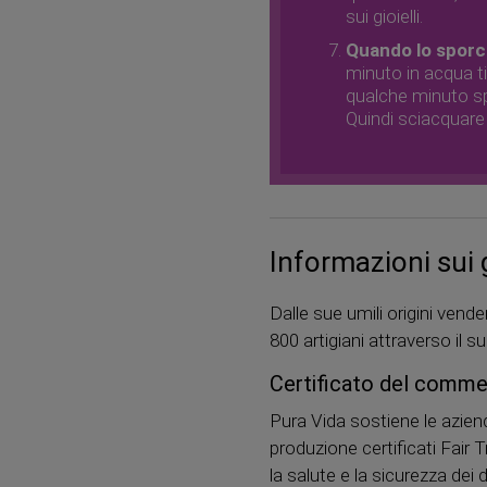
sui gioielli.
Quando lo sporco
minuto in acqua ti
qualche minuto spa
Quindi sciacquare 
Informazioni sui g
Dalle sue umili origini ven
800 artigiani attraverso il
Certificato del comme
Pura Vida sostiene le aziend
produzione certificati Fair
la salute e la sicurezza dei 