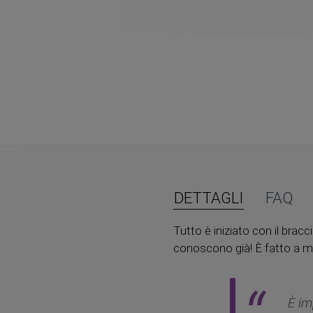
Vai
all'inizio
della
galleria
di
immagini
DETTAGLI
FAQ
Tutto è iniziato con il bracci
conoscono già! È fatto a m
È im