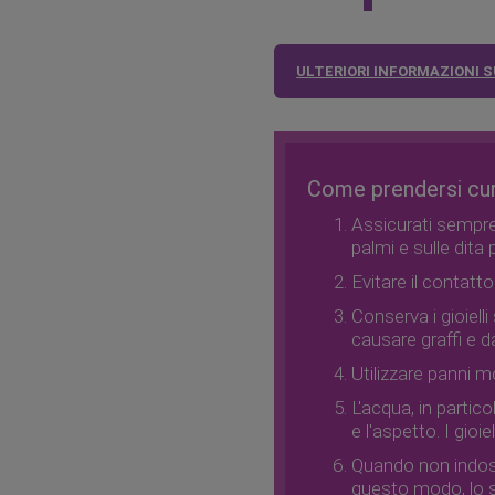
ULTERIORI INFORMAZIONI SU
Come prendersi cura
Assicurati sempre 
palmi e sulle dita 
Evitare il contatto
Conserva i gioiell
causare graffi e da
Utilizzare panni mo
L'acqua, in partico
e l'aspetto. I gio
Quando non indossi 
questo modo, lo s