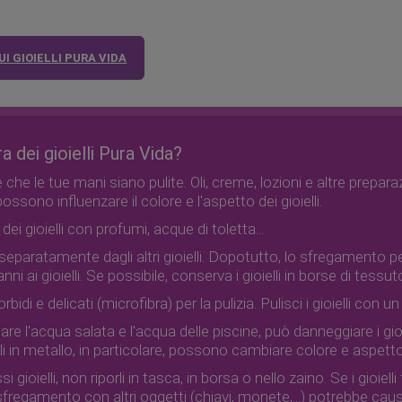
I GIOIELLI PURA VIDA
 dei gioielli Pura Vida?
che le tue mani siano pulite. Oli, creme, lozioni e altre prepar
possono influenzare il colore e l'aspetto dei gioielli.
 dei gioielli con profumi, acque di toletta...
i separatamente dagli altri gioielli. Dopotutto, lo sfregamento
nni ai gioielli. Se possibile, conserva i gioielli in borse di tess
rbidi e delicati (microfibra) per la pulizia. Pulisci i gioielli con 
lare l'acqua salata e l'acqua delle piscine, può danneggiare i gioie
ielli in metallo, in particolare, possono cambiare colore e aspet
gioielli, non riporli in tasca, in borsa o nello zaino. Se i gioiel
fregamento con altri oggetti (chiavi, monete,...) potrebbe caus