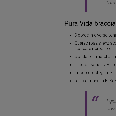
l'at
Pura Vida braccia
9 corde in diverse tona
Quarzo rosa silenziato
ricordare il proprio cal
ciondolo in metallo d
le corde sono rivestit
il nodo di collegament
fatto a mano in El Sa
I gi
poss