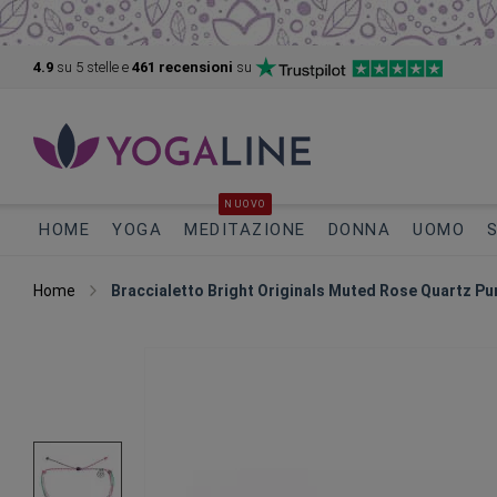
4.9
su 5
stelle e
461 recensioni
su
NUOVO
HOME
YOGA
MEDITAZIONE
DONNA
UOMO
Home
Braccialetto Bright Originals Muted Rose Quartz Pu
Vai
alla
fine
della
galleria
di
immagini