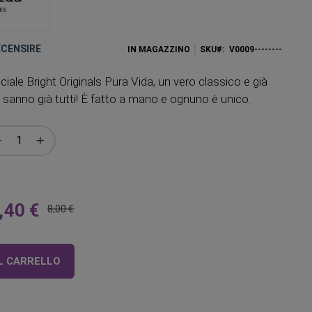
RECENSIRE
IN MAGAZZINO
SKU
V0009--------
ciale Bright Originals Pura Vida, un vero classico e già
 sanno già tutti! È fatto a mano e ognuno è unico.
,40 €
8,00 €
Prezzo
regolare
L CARRELLO