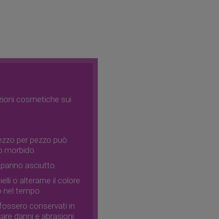
azioni cosmetiche sui
 pezzo per pezzo può
uto morbido.
un panno asciutto.
lli o alterarne il colore
to nel tempo.
li fossero conservati in
are danni e abrasioni