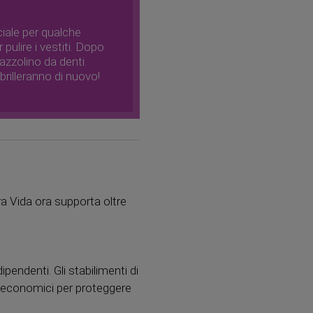
ciale per qualche
pulire i vestiti. Dopo
azzolino da denti.
brilleranno di nuovo!
ra Vida ora supporta oltre
pendenti. Gli stabilimenti di
ed economici per proteggere