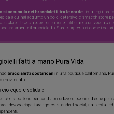
 si accumula nei braccialetti tra le corde
- immergi il brac
epida a cui hai aggiunto un po' di detersivo o smacchiatore per 
zzolare il bracciale, preferibilmente utilizzando un vecchio sp
accuratamente il braccialetto. Sarai sorpreso di come i colori 
ioielli fatti a mano Pura Vida
dendo
braccialetti costaricani
in una boutique californiana, Pu
 suo movimento.
rcio equo e solidale
e che si battono per condizioni di lavoro buone ed eque per i di
 Trade devono rispettare rigorosi standard sociali, ambientali 
dipendenti.