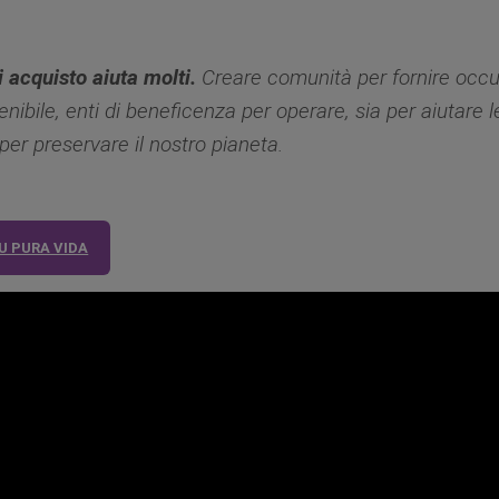
 acquisto aiuta molti.
Creare comunità per fornire occ
enibile, enti di beneficenza per operare, sia per aiutare 
per preservare il nostro pianeta.
U PURA VIDA