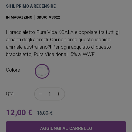
SII IL PRIMO A RECENSIRE
IN MAGAZZINO
SKU
VS022
Il braccialetto Pura Vida KOALA è popolare tra tutti gli
amanti degli animali. Chi non ama questo iconico
animale australiano?! Per ogni acquisto di questo
braccialetto, Pura Vida dona il 5% al ​​WWF.
Colore
Qtà
12,00 €
16,00 €
A
Prezzo
partire
regolare
AGGIUNGI AL CARRELLO
da