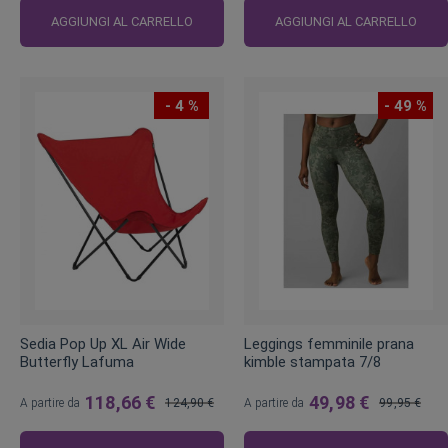
regolare
regolare
AGGIUNGI AL CARRELLO
AGGIUNGI AL CARRELLO
- 4 %
- 49 %
Sedia Pop Up XL Air Wide
Leggings femminile prana
Butterfly Lafuma
kimble stampata 7/8
118,66 €
49,98 €
A partire da
124,90 €
A partire da
99,95 €
Prezzo
Prezzo