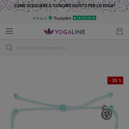
COME SCEGLIERE IL CUSCINO GIUSTO PER LO YOGA?
4.9
su 5
Salta
al
contenuto
Ricerca
Vai
alla
fine
- 25 %
della
galleria
di
immagini