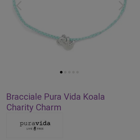
Vai
all'inizio
Bracciale Pura Vida Koala
della
Charity Charm
galleria
di
immagini