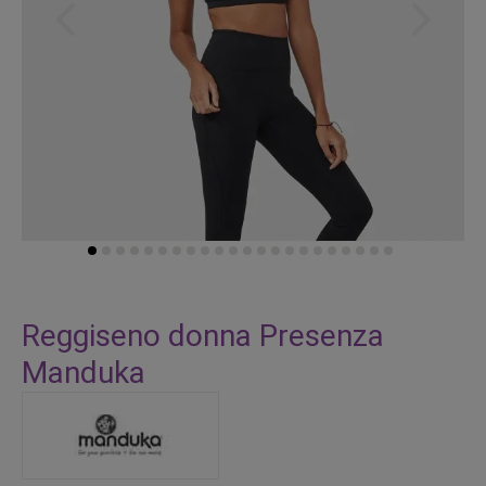
Vai
all'inizio
Reggiseno donna Presenza
della
Manduka
galleria
di
immagini