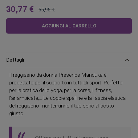
30,77 €
55,95 €
A
Prezzo
partire
regolare
AGGIUNGI AL CARRELLO
da
Dettagli
Il reggiseno da donna Presence Manduka è
progettato per il supporto in tutti gli sport. Perfetto
per la pratica dello yoga, per la corsa, il fitness,
l'arrampicata,... Le doppie spalline e la fascia elastica
del reggiseno manterranno il tuo seno al posto
giusto.