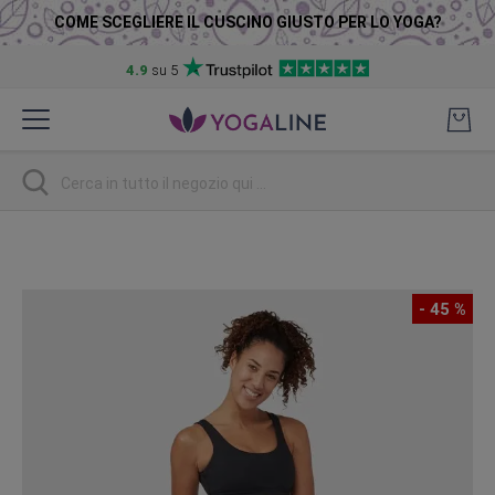
COME SCEGLIERE IL CUSCINO GIUSTO PER LO YOGA?
4.9
su 5
Salta
al
contenuto
Ricerca
Vai
alla
fine
- 45 %
della
galleria
di
immagini