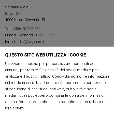
Samana d.o.o.
Britof 27
4000 Kranj, Slovenia - EU
Tel.:
+386 40 728 330
Lunedì - Venerdì: 8:00 – 15:00
E-mail:
info@yogaline.it
QUESTO SITO WEB UTILIZZA I COOKIE
Utilizziamo i cookie per personalizzare contenuti ed
annunci, per fornire funzionalità dei social media e per
analizzare il nostro traffico. Condividiamo inoltre informazioni
sul modo in cui utilizzi il nostro sito con i nostri partner che
si occupano di analisi dei dati web, pubblicità e social
media, i quali potrebbero combinarle con altre informazioni
che hai fornito loro o che hanno raccolto dal tuo utilizzo dei
loro servizi.