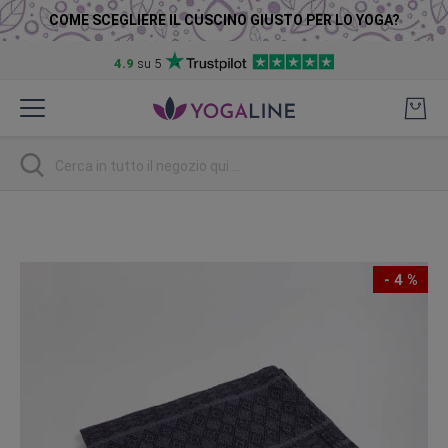
COME SCEGLIERE IL CUSCINO GIUSTO PER LO YOGA?
4.9
su 5
Salta
al
contenuto
Ricerca
Vai
alla
fine
- 4 %
della
galleria
di
immagini