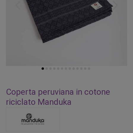
Vai
all'inizio
Coperta peruviana in cotone
della
riciclato Manduka
galleria
di
immagini