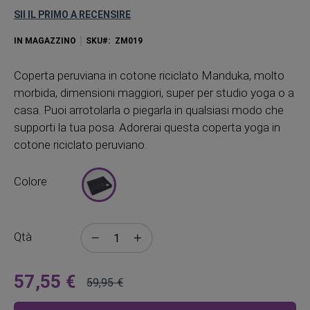
SII IL PRIMO A RECENSIRE
IN MAGAZZINO
SKU
ZM019
Coperta peruviana in cotone riciclato Manduka, molto
morbida, dimensioni maggiori, super per studio yoga o a
casa. Puoi arrotolarla o piegarla in qualsiasi modo che
supporti la tua posa. Adorerai questa coperta yoga in
cotone riciclato peruviano.
Colore
Qtà
57,55 €
59,95 €
A
Prezzo
partire
regolare