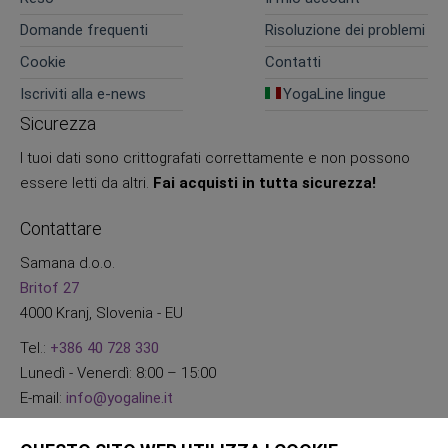
Domande frequenti
Risoluzione dei problemi
Cookie
Contatti
Iscriviti alla e-news
YogaLine lingue
Sicurezza
I tuoi dati sono crittografati correttamente e non possono
essere letti da altri.
Fai acquisti in tutta sicurezza!
Contattare
Samana d.o.o.
Britof 27
4000 Kranj, Slovenia - EU
Tel.:
+386 40 728 330
Lunedì - Venerdì: 8:00 – 15:00
E-mail:
info@yogaline.it