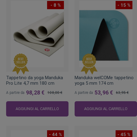
- 8 %
- 15 %
Tappetino da yoga Manduka
Manduka welCOMe tappetino
Pro Lite 4,7 mm 180 cm
yoga 5 mm 174 cm
98,28 €
53,96 €
A partire da
108,00 €
A partire da
63,95 €
Prezzo
Prezzo
regolare
regolare
AGGIUNGI AL CARRELLO
AGGIUNGI AL CARRELLO
- 44 %
- 45 %