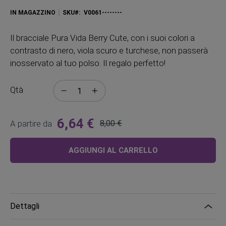
IN MAGAZZINO
SKU
V0061--------
Il bracciale Pura Vida Berry Cute, con i suoi colori a
contrasto di nero, viola scuro e turchese, non passerà
inosservato al tuo polso. Il regalo perfetto!
Qtà
6,64 €
A partire da
8,00 €
Prezzo
regolare
AGGIUNGI AL CARRELLO
Dettagli