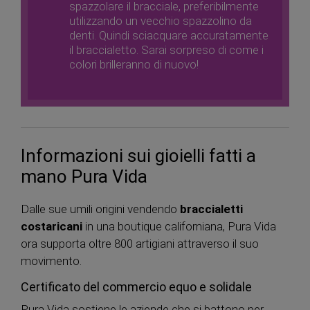
spazzolare il bracciale, preferibilmente
utilizzando un vecchio spazzolino da
denti. Quindi sciacquare accuratamente
il braccialetto. Sarai sorpreso di come i
colori brilleranno di nuovo!
Informazioni sui gioielli fatti a
mano Pura Vida
Dalle sue umili origini vendendo
braccialetti
costaricani
in una boutique californiana, Pura Vida
ora supporta oltre 800 artigiani attraverso il suo
movimento.
Certificato del commercio equo e solidale
Pura Vida sostiene le aziende che si battono per