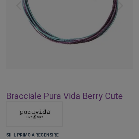
Vai
all'inizio
Bracciale Pura Vida Berry Cute
della
galleria
di
immagini
SII IL PRIMO A RECENSIRE