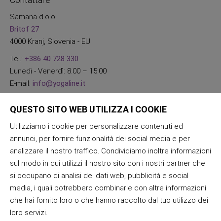
Samana d.o.o.
Britof 27
4000 Kranj, Slovenia - EU
Tel.:
+386 40 728 330
Lunedì - Venerdì: 8:00 – 15:00
E-mail:
info@yogaline.it
QUESTO SITO WEB UTILIZZA I COOKIE
Utilizziamo i cookie per personalizzare contenuti ed
annunci, per fornire funzionalità dei social media e per
analizzare il nostro traffico. Condividiamo inoltre informazioni
sul modo in cui utilizzi il nostro sito con i nostri partner che
si occupano di analisi dei dati web, pubblicità e social
media, i quali potrebbero combinarle con altre informazioni
che hai fornito loro o che hanno raccolto dal tuo utilizzo dei
loro servizi.