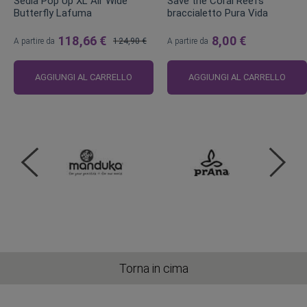
Sedia Pop Up XL Air Wide
Save the Coral Reefs
Butterfly Lafuma
braccialetto Pura Vida
118,66 €
8,00 €
A partire da
124,90 €
A partire da
Prezzo
regolare
AGGIUNGI AL CARRELLO
AGGIUNGI AL CARRELLO
Torna in cima