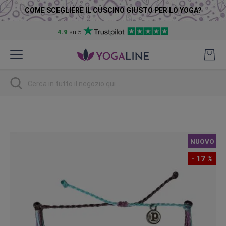
COME SCEGLIERE IL CUSCINO GIUSTO PER LO YOGA?
4.9
su 5
Salta
al
contenuto
Ricerca
Vai
alla
fine
NUOVO
della
galleria
- 17 %
di
immagini