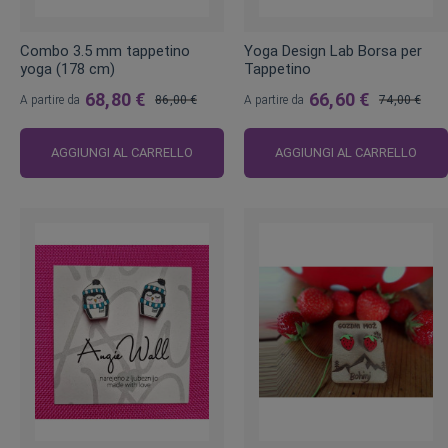
Combo 3.5 mm tappetino
Yoga Design Lab Borsa per
yoga (178 cm)
Tappetino
68,80 €
66,60 €
A partire da
86,00 €
A partire da
74,00 €
Prezzo
Prezzo
regolare
regolare
AGGIUNGI AL CARRELLO
AGGIUNGI AL CARRELLO