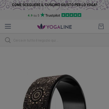
COME SCEGLIERE IL CUSCINO GIUSTO PER LO YOGA?
4.9
su 5
Salta
al
contenuto
Ricerca
Vai
alla
fine
della
galleria
di
immagini