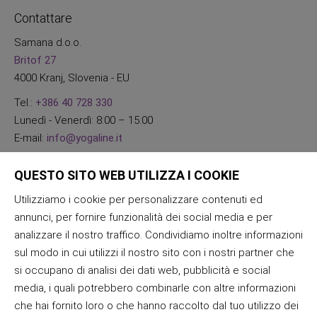
Contattare
Samana d.o.o.
Britof 27
4000 Kranj, Slovenia - EU
Tel.:
+386 40 728 330
Lunedì - Venerdì: 8:00 – 15:00
E-mail:
info@yogaline.it
QUESTO SITO WEB UTILIZZA I COOKIE
Utilizziamo i cookie per personalizzare contenuti ed
annunci, per fornire funzionalità dei social media e per
analizzare il nostro traffico. Condividiamo inoltre informazioni
sul modo in cui utilizzi il nostro sito con i nostri partner che
si occupano di analisi dei dati web, pubblicità e social
media, i quali potrebbero combinarle con altre informazioni
che hai fornito loro o che hanno raccolto dal tuo utilizzo dei