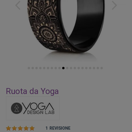
Vai
all'inizio
Ruota da Yoga
della
galleria
di
immagini
Valutazione:
1
REVISIONE