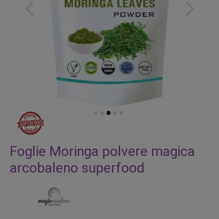
Vai
all'inizio
Foglie Moringa polvere magica
della
arcobaleno superfood
galleria
di
immagini