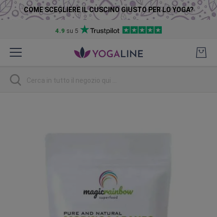
COME SCEGLIERE IL CUSCINO GIUSTO PER LO YOGA?
4.9
su 5
Salta
al
contenuto
Ricerca
Vai
alla
fine
della
galleria
di
immagini