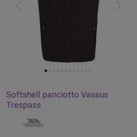
Vai
all'inizio
Softshell panciotto Vassus
della
Trespass
galleria
di
immagini