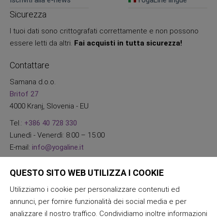
Iscriviti alla e-news
YogaLine lingue
Sicurezza
I tuoi dati sono crittografati correttamente e non possono
essere letti da altri.
Fai acquisti in tutta sicurezza!
Contattare
Samana d.o.o.
Britof 27
4000 Kranj, Slovenia - EU
Tel.:
+386 40 728 330
Lunedì - Venerdì: 8:00 – 15:00
E-mail:
info@yogaline.it
QUESTO SITO WEB UTILIZZA I COOKIE
Utilizziamo i cookie per personalizzare contenuti ed
annunci, per fornire funzionalità dei social media e per
analizzare il nostro traffico. Condividiamo inoltre informazioni