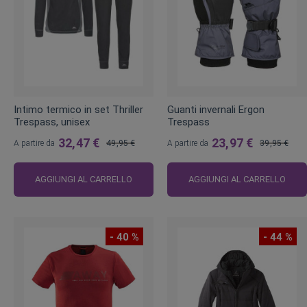
Intimo termico in set Thriller
Guanti invernali Ergon
Trespass, unisex
Trespass
32,47 €
23,97 €
A partire da
49,95 €
A partire da
39,95 €
Prezzo
Prezzo
regolare
regolare
AGGIUNGI AL CARRELLO
AGGIUNGI AL CARRELLO
- 40 %
- 44 %