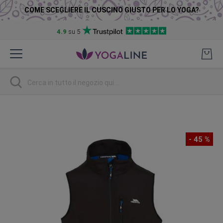
COME SCEGLIERE IL CUSCINO GIUSTO PER LO YOGA?
4.9
su 5
Salta
al
contenuto
Ricerca
Vai
alla
fine
- 45 %
della
galleria
di
immagini