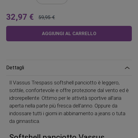
32,97 €
59,95 €
A
Prezzo
partire
regolare
AGGIUNGI AL CARRELLO
da
Dettagli
Il Vassus Trespass softshell panciotto è leggero,
sottile, confortevole e offre protezione dal vento ed è
idrorepellente. Ottimo per le attività sportive all'aria
aperta nella parte più fresca dell'anno. Oppure da
indossare tutti i giorni in abbinamento a jeans o tuta
da ginnastica.
Softshell panciotto Vassus