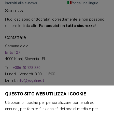
Iscriviti alla e-news
YogaLine lingue
Sicurezza
I tuoi dati sono crittografati correttamente e non possono
essere letti da altri.
Fai acquisti in tutta sicurezza!
Contattare
Samana d.o.o.
Britof 27
4000 Kranj, Slovenia - EU
Tel.:
+386 40 728 330
Lunedì - Venerdì: 8:00 – 15:00
E-mail:
info@yogaline.it
QUESTO SITO WEB UTILIZZA I COOKIE
Utilizziamo i cookie per personalizzare contenuti ed
annunci, per fornire funzionalità dei social media e per