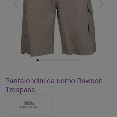
Vai
all'inizio
Pantaloncini da uomo Rawson
della
Trespass
galleria
di
immagini