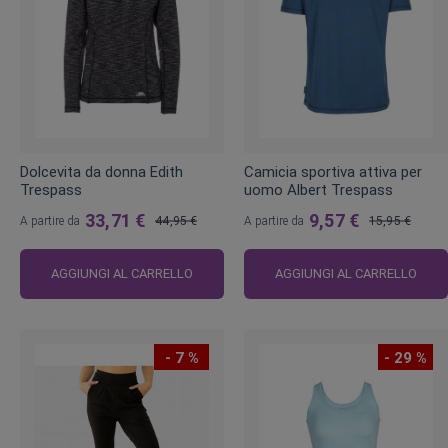
Dolcevita da donna Edith
Camicia sportiva attiva per
Trespass
uomo Albert Trespass
33,71 €
9,57 €
A partire da
44,95 €
A partire da
15,95 €
Prezzo
Prezzo
regolare
regolare
AGGIUNGI AL CARRELLO
AGGIUNGI AL CARRELLO
- 7 %
- 29 %