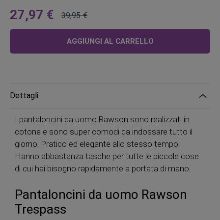
27,97 €
39,95 €
A
Prezzo
partire
regolare
AGGIUNGI AL CARRELLO
da
Dettagli
I pantaloncini da uomo Rawson sono realizzati in
cotone e sono super comodi da indossare tutto il
giorno. Pratico ed elegante allo stesso tempo.
Hanno abbastanza tasche per tutte le piccole cose
di cui hai bisogno rapidamente a portata di mano.
Pantaloncini da uomo Rawson
Trespass