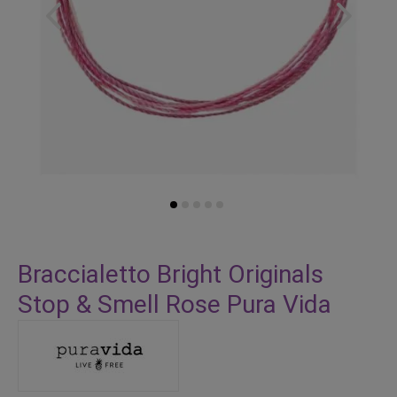
Vai
all'inizio
Braccialetto Bright Originals
della
Stop & Smell Rose Pura Vida
galleria
di
immagini