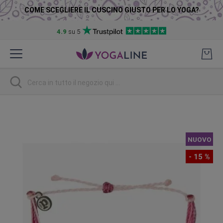
COME SCEGLIERE IL CUSCINO GIUSTO PER LO YOGA?
4.9
su 5
Salta
al
contenuto
Ricerca
Vai
alla
fine
NUOVO
della
galleria
- 15 %
di
immagini