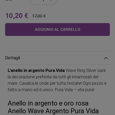
10,20 €
17,00 €
A
Prezzo
partire
regolare
AGGIUNGI AL CARRELLO
da
Dettagli
L'anello in argento
Pura Vida
Wave Ring Silver sarà
la decorazione preferita da tutti gli innamorati del
mare. Cavalca le onde per tutta l'estate! Ogni pezzo è
fatto a mano ed è unico. Pura Vida – vita pura!
Anello in argento e oro rosa
Anello Wave Argento Pura Vida