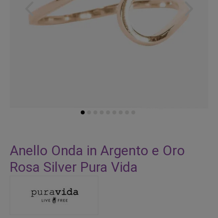
Vai
all'inizio
Anello Onda in Argento e Oro
della
Rosa Silver Pura Vida
galleria
di
immagini