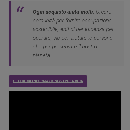
Ogni acquisto aiuta molti.
Creare
comunità per fornire occupazione
sostenibile, enti di beneficenza per
operare, sia per aiutare le persone
che per preservare il nostro
pianeta.
ULTERIORI INFORMAZIONI SU PURA VIDA