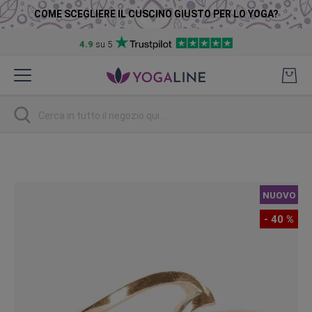
COME SCEGLIERE IL CUSCINO GIUSTO PER LO YOGA?
4.9
su 5
Salta
al
contenuto
Ricerca
Vai
alla
fine
NUOVO
della
galleria
- 40 %
di
immagini