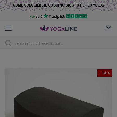
COME SCEGLIERE IL CUSCINO GIUSTO PER LO YOGA?
4.9
su 5
Salta
al
contenuto
Ricerca
Vai
alla
fine
- 14 %
della
galleria
di
immagini