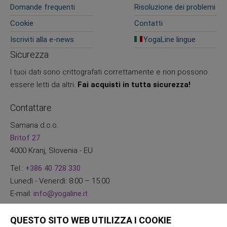
Domande frequenti
Risoluzione dei problemi
Cookie
Contatti
Iscriviti alla e-news
YogaLine lingue
Sicurezza
I tuoi dati sono crittografati correttamente e non possono
essere letti da altri.
Fai acquisti in tutta sicurezza!
Contattare
Samana d.o.o.
Britof 27
4000 Kranj, Slovenia - EU
Tel.:
+386 40 728 330
Lunedì - Venerdì: 8:00 – 15:00
E-mail:
info@yogaline.it
QUESTO SITO WEB UTILIZZA I COOKIE