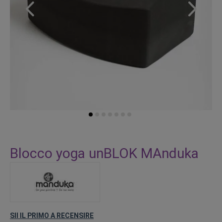
Vai
all'inizio
Blocco yoga unBLOK MAnduka
della
galleria
di
immagini
SII IL PRIMO A RECENSIRE