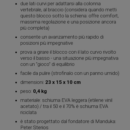
due lati curvi per adattarsi alla colonna
vertebrale, al braccio (considera quando metti
questo blocco sotto la schiena: offre comfort,
massima regolazione e una posizione ancora
più completa)
consente un avanzamento più rapido di
posizioni più impegnative
prova a girare il blocco con il lato curvo rivolto
verso il basso - una situazione più impegnativa
con un "gioco" di equilibrio
facile da pulire (strofinalo con un panno umido)
dimensioni:
23 x 15 x 10 cm
peso:
0,4 kg
materiale: schiuma EVA leggera (etilene vinil
acetato) / tra il 50 e il 70% è schiuma EVA
riciclata
è stato progettato dal fondatore di Manduka:
Peter Sterios