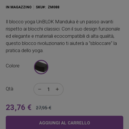
IN MAGAZZINO
SKU
ZM088
Il blocco yoga UnBLOK Manduka è un passo avanti
rispetto ai blocchi classici. Con il suo design funzionale
ed elegante e materiali ecocompatibili di alta qualità,
questo blocco rivoluzionario ti aiuterà a "sbloccare" la
pratica dello yoga.
Colore
Qtà
23,76 €
27,95 €
A
Prezzo
partire
regolare
AGGIUNGI AL CARRELLO
da