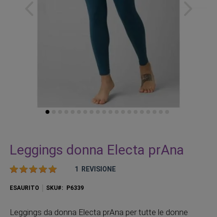
Vai
all'inizio
Leggings donna Electa prAna
della
galleria
Valutazione:
1
REVISIONE
di
immagini
ESAURITO
SKU
P6339
Leggings da donna Electa prAna per tutte le donne