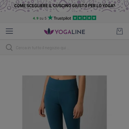
COME SCEGLIERE IL CUSCINO GIUSTO PER LO YOGA?
4.9
su 5
Salta
al
contenuto
Ricerca
Vai
alla
fine
della
galleria
di
immagini