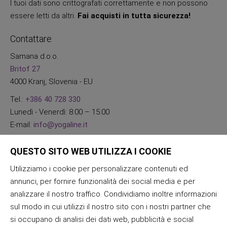
I tuoi dati sono crittografati correttamente e non possono
essere letti da altri.
Fai acquisti in tutta sicurezza!
Contattare
Samana d.o.o.
Britof 27
4000 Kranj, Slovenia - EU
Tel.:
+386 40 728 330
Lunedì - Venerdì: 8:00 – 15:00
E-mail:
info@yogaline.it
QUESTO SITO WEB UTILIZZA I COOKIE
Utilizziamo i cookie per personalizzare contenuti ed
annunci, per fornire funzionalità dei social media e per
analizzare il nostro traffico. Condividiamo inoltre informazioni
sul modo in cui utilizzi il nostro sito con i nostri partner che
si occupano di analisi dei dati web, pubblicità e social