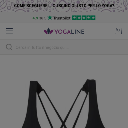
COME SCEGLIERE IL CUSCINO GIUSTO PER LO YOGA?
4.9
su 5
Salta
al
contenuto
Ricerca
Vai
alla
fine
della
galleria
di
immagini