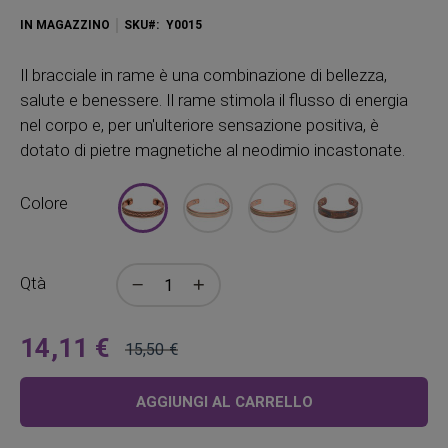
IN MAGAZZINO
SKU
Y0015
Il bracciale in rame è una combinazione di bellezza,
salute e benessere. Il rame stimola il flusso di energia
nel corpo e, per un'ulteriore sensazione positiva, è
dotato di pietre magnetiche al neodimio incastonate.
Colore
Qtà
14,11 €
15,50 €
A
Prezzo
partire
regolare
AGGIUNGI AL CARRELLO
da