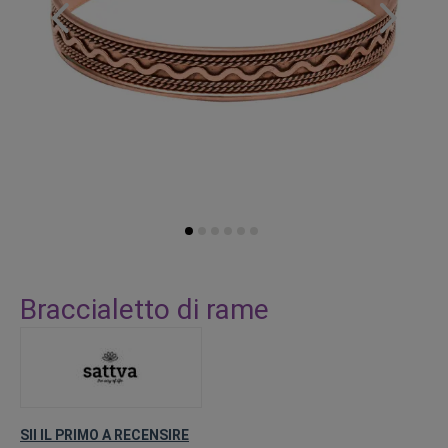
Vai
all'inizio
Braccialetto di rame
della
galleria
di
immagini
SII IL PRIMO A RECENSIRE