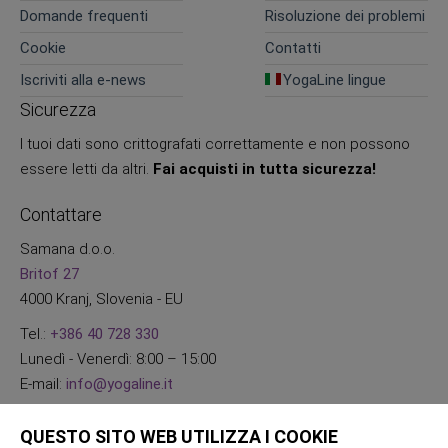
Domande frequenti
Risoluzione dei problemi
Cookie
Contatti
Iscriviti alla e-news
YogaLine lingue
Sicurezza
I tuoi dati sono crittografati correttamente e non possono
essere letti da altri.
Fai acquisti in tutta sicurezza!
Contattare
Samana d.o.o.
Britof 27
4000 Kranj, Slovenia - EU
Tel.:
+386 40 728 330
Lunedì - Venerdì: 8:00 – 15:00
E-mail:
info@yogaline.it
QUESTO SITO WEB UTILIZZA I COOKIE