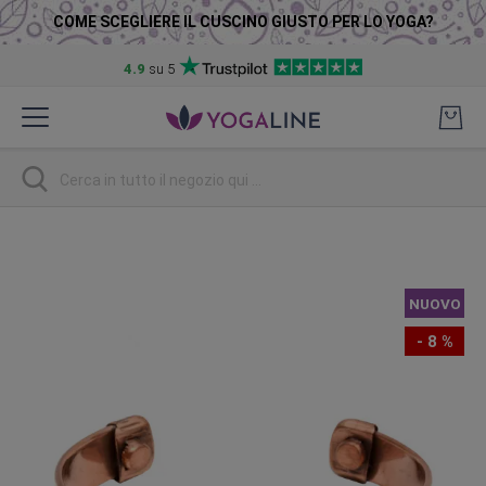
COME SCEGLIERE IL CUSCINO GIUSTO PER LO YOGA?
4.9
su 5
Salta
al
contenuto
Ricerca
Vai
alla
fine
NUOVO
della
galleria
- 8 %
di
immagini