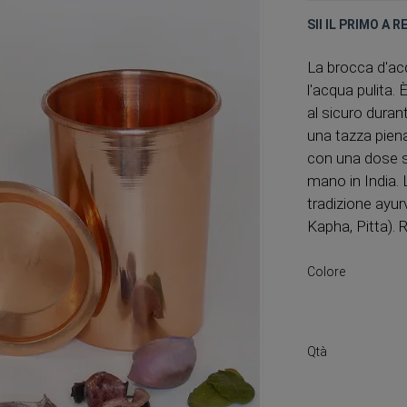
SII IL PRIMO A 
La brocca d'ac
l'acqua pulita.
al sicuro durant
una tazza piena
con una dose si
mano in India. 
tradizione ayur
Kapha, Pitta). R
Colore
Qtà