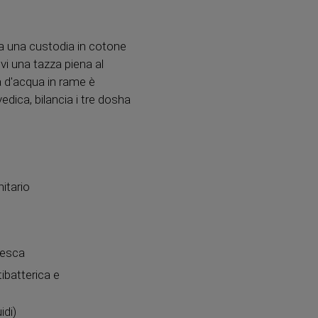
sa una custodia in cotone
evi una tazza piena al
a d'acqua in rame è
edica, bilancia i tre dosha
itario
fresca
tibatterica e
idi)