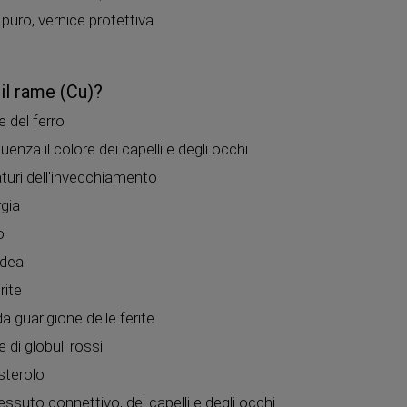
puro, vernice protettiva
 il rame (Cu)?
e del ferro
uenza il colore dei capelli e degli occhi
turi dell'invecchiamento
rgia
o
idea
rite
a guarigione delle ferite
di globuli rossi
esterolo
tessuto connettivo, dei capelli e degli occhi