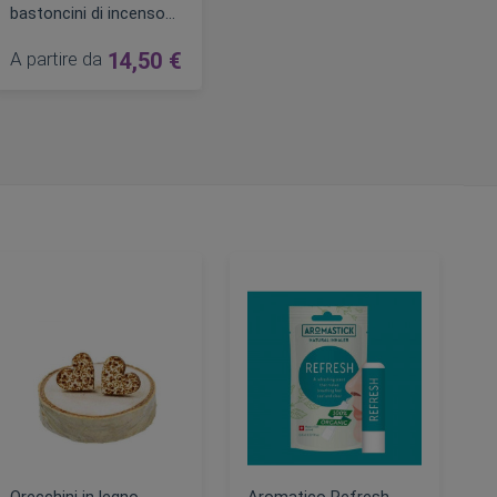
bastoncini di incenso
(49 bastoncini + base)
A partire da
14,50 €
are
AGGIUNGI AL CARRELLO