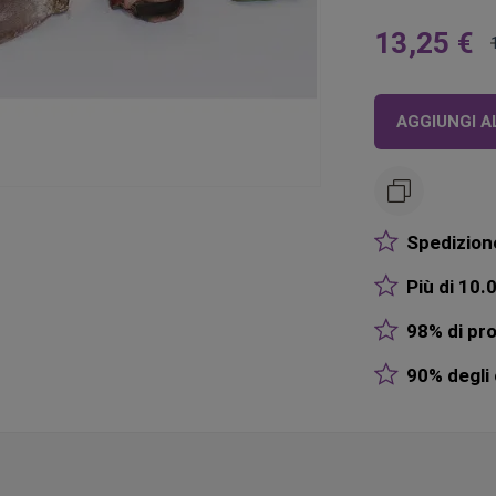
13,25 €
A
partire
da
AGGIUNGI A
Spedizione
Più di 10.0
98% di pro
90% degli o