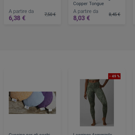
Copper Tongue
A partire da
A partire da
7,50 €
8,45 €
6,38 €
8,03 €
lare
Prezzo regolare
Prezzo regol
AGGIUNGI AL CARRELLO
AGGIUNGI AL CARRELLO
- 49 %