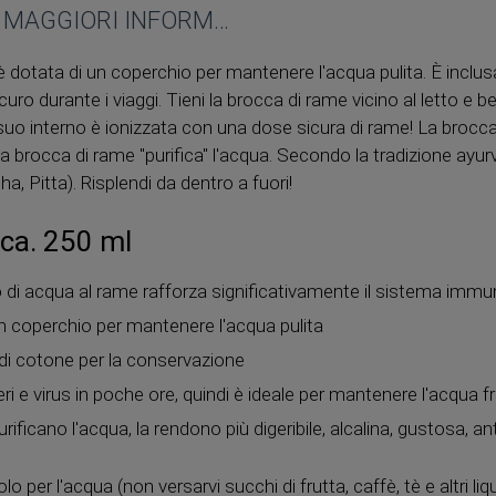
MAGGIORI INFORMAZIONI
 dotata di un coperchio per mantenere l'acqua pulita. È inclu
sicuro durante i viaggi. Tieni la brocca di rame vicino al letto e b
suo interno è ionizzata con una dose sicura di rame! La brocc
La brocca di rame "purifica" l'acqua. Secondo la tradizione ayurv
a, Pitta). Risplendi da dentro a fuori!
 ca. 250 ml
 di acqua al rame rafforza significativamente il sistema immun
un coperchio per mantenere l'acqua pulita
 di cotone per la conservazione
eri e virus in poche ore, quindi è ideale per mantenere l'acqua 
urificano l'acqua, la rendono più digeribile, alcalina, gustosa, an
olo per l'acqua (non versarvi succhi di frutta, caffè, tè e altri liqu