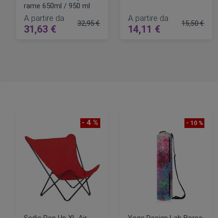
rame 650ml / 950 ml
A partire da
A partire da
32,95 €
15,50 €
31,63 €
14,11 €
Prezzo regolare
Prezzo rego
AGGIUNGI AL CARRELLO
AGGIUNGI AL CARRELLO
- 4 %
- 10 %