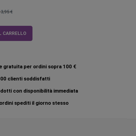
13,95 €
Prezzo
regolare
L CARRELLO
 gratuita per ordini sopra 100 €
00 clienti soddisfatti
dotti con disponibilità immediata
rdini spediti il giorno stesso