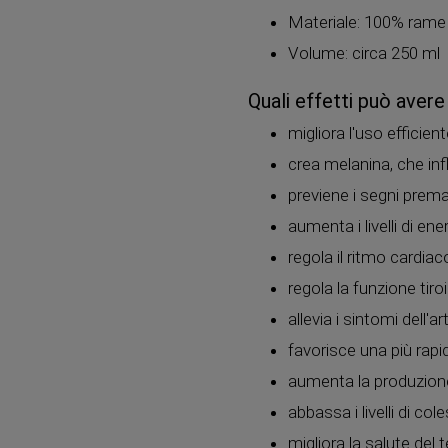
Materiale: 100% rame 
Volume: circa 250 ml
Quali effetti può avere
migliora l'uso efficient
crea melanina, che infl
previene i segni prema
aumenta i livelli di ene
regola il ritmo cardiac
regola la funzione tiro
allevia i sintomi dell'art
favorisce una più rapid
aumenta la produzione 
abbassa i livelli di col
migliora la salute del 