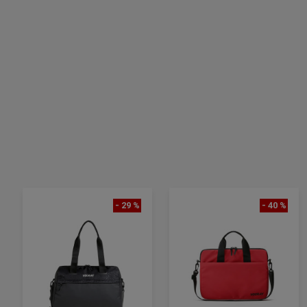
- 29 %
- 40 %