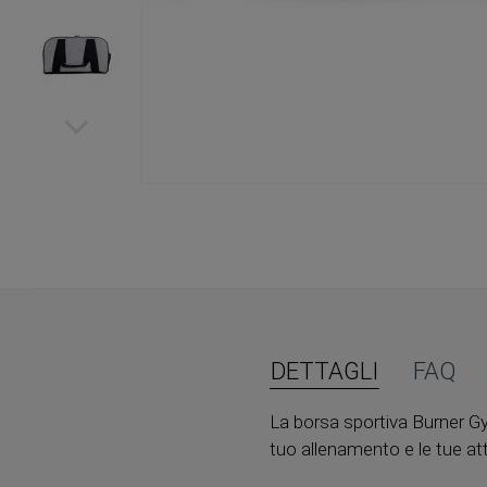
Vai
all'inizio
della
galleria
di
immagini
DETTAGLI
FAQ
La borsa sportiva Burner Gy
tuo allenamento e le tue atti