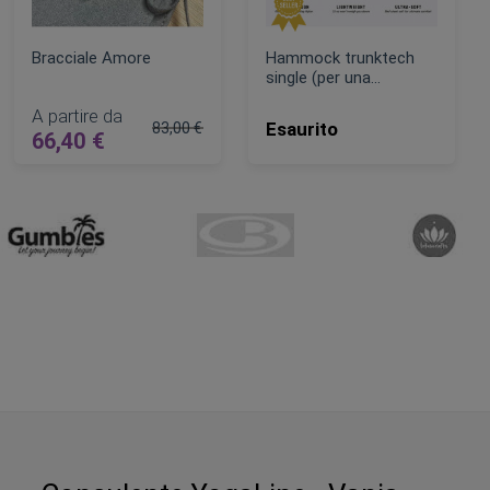
Bracciale Amore
Hammock trunktech
single (per una
persona)
A partire da
Esaurito
83,00 €
66,40 €
lare
Prezzo regolare
AGGIUNGI AL CARRELLO