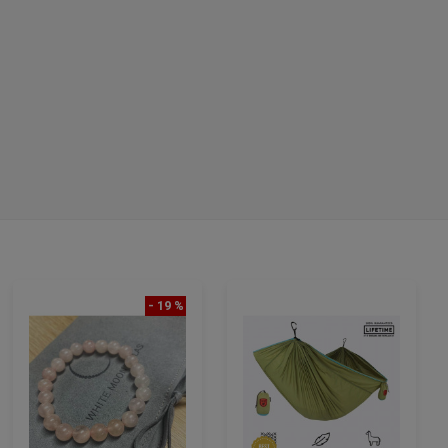
lare
- 19 %