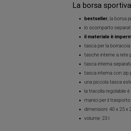
La borsa sportiv
bestseller
, la borsa 
lo scomparto separato 
il materiale è imper
tasca per la borraccia
tasche interne a rete p
tasca interna separata
tasca interna con zip p
una piccola tasca est
la tracolla regolabile
manici per il trasport
dimensioni: 40 x 25 x
volume: 23 l