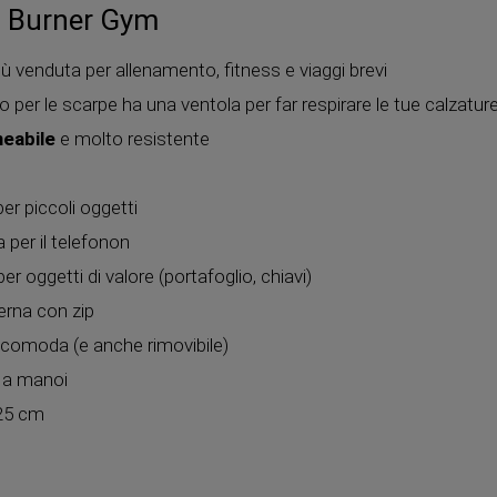
a Burner Gym
più venduta per allenamento, fitness e viaggi brevi
per le scarpe ha una ventola per far respirare le tue calzatur
meabile
e molto resistente
er piccoli oggetti
 per il telefonon
er oggetti di valore (portafoglio, chiavi)
erna con zip
 è comoda (e anche rimovibile)
o a manoi
 25 cm