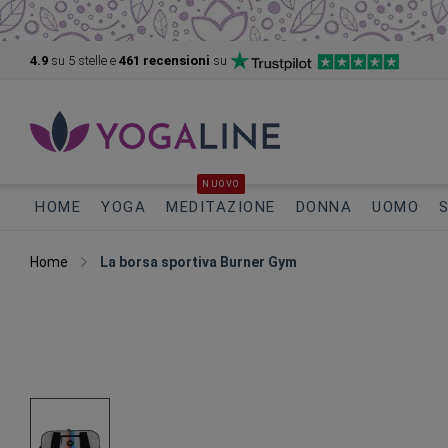
4.9
su 5
stelle e
461 recensioni
su
NUOVO
HOME
YOGA
MEDITAZIONE
DONNA
UOMO
Home
La borsa sportiva Burner Gym
Vai
alla
fine
della
galleria
di
immagini