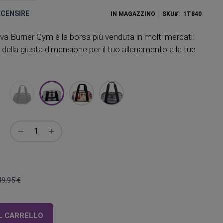
RECENSIRE
IN MAGAZZINO
SKU
1T840
va Burner Gym è la borsa più venduta in molti mercati.
della giusta dimensione per il tuo allenamento e le tue
49,95 €
Prezzo
regolare
L CARRELLO