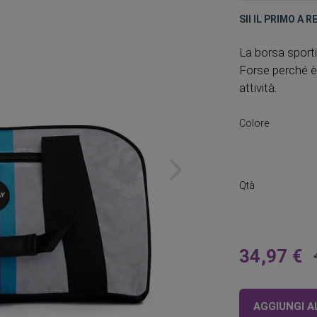
SII IL PRIMO A 
La borsa sporti
Forse perché è 
attività.
Colore
Qtà
34,97 €
A
partire
da
AGGIUNGI A