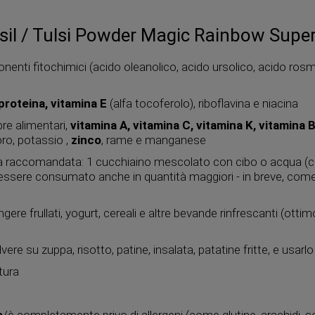
asil / Tulsi Powder Magic Rainbow Supe
enti fitochimici (acido oleanolico, acido ursolico, acido rosm
 proteina, vitamina E
(alfa tocoferolo), riboflavina e niacina
bre alimentari,
vitamina A, vitamina C, vitamina K, vitamina 
ro, potassio ,
zinco
, rame e manganese
a raccomandata: 1 cucchiaino mescolato con cibo o acqua (cir
essere consumato anche in quantità maggiori - in breve, come 
gere frullati, yogurt, cereali e altre bevande rinfrescanti (ott
vere su zuppa, risotto, patine, insalata, patatine fritte, e us
tura