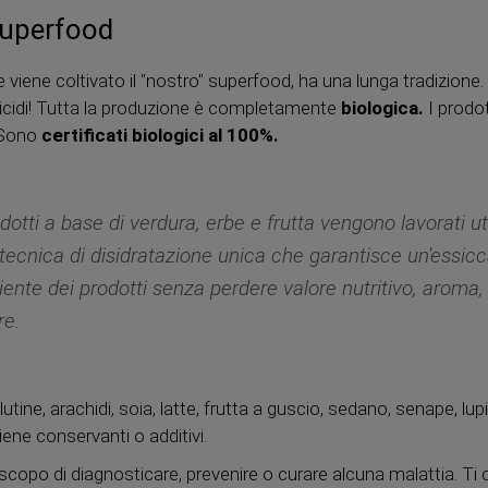
uperfood
e viene coltivato il "nostro" superfood, ha una lunga tradizione
tticidi! Tutta la produzione è completamente
biologica.
I prod
. Sono
certificati biologici al 100%.
odotti a base di verdura, erbe e frutta vengono lavorati u
tecnica di disidratazione unica che garantisce un'essic
ciente dei prodotti senza perdere valore nutritivo, aroma,
re.
tine, arachidi, soia, latte, frutta a guscio, sedano, senape, lup
ene conservanti o additivi.
copo di diagnosticare, prevenire o curare alcuna malattia. Ti 