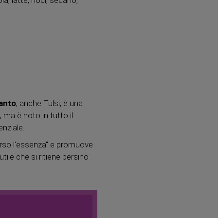
ia, latte, noci, sedano,
santo
, anche Tulsi, è una
 ma è noto in tutto il
enziale.
verso l'essenza" e promuove
utile che si ritiene persino