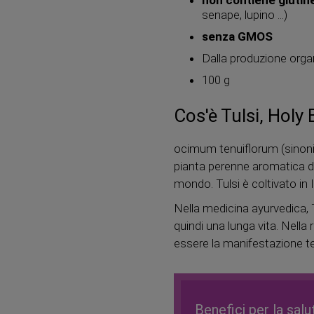
non contiene glutin
senape, lupino ...)
senza GMOS
Dalla produzione orga
100 g
Cos'è Tulsi, Holy 
ocimum tenuiflorum (sin
pianta perenne aromatica del
mondo. Tulsi è coltivato in I
Nella medicina ayurvedica, 
quindi una lunga vita. Nella 
essere la manifestazione ter
Benefici per la salu