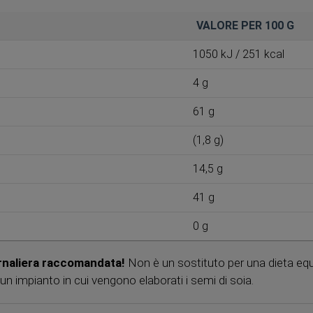
VALORE PER 100 G
1050 kJ / 251 kcal
4 g
61 g
(1,8 g)
14,5 g
41 g
0 g
rnaliera raccomandata!
Non è un sostituto per una dieta equil
n impianto in cui vengono elaborati i semi di soia.