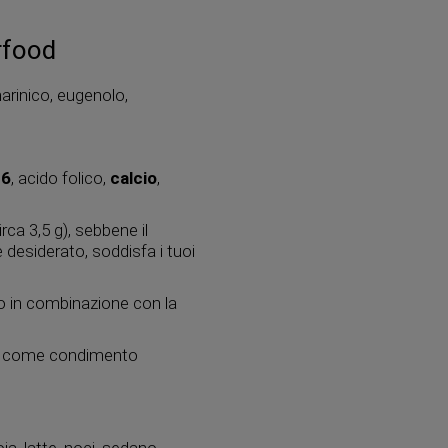
rfood
arinico, eugenolo,
B6
, acido folico,
calcio
,
ca 3,5 g), sebbene il
desiderato, soddisfa i tuoi
imo in combinazione con la
arlo come condimento