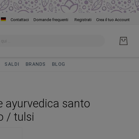
Salta
Contattaci
Domande frequenti
Registrati
Crea il tuo Account
al
cont
SALDI
BRANDS
BLOG
e ayurvedica santo
o / tulsi