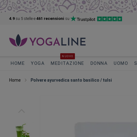
4.9
su 5
stelle e
461 recensioni
su
NUOVO
HOME
YOGA
MEDITAZIONE
DONNA
UOMO
Home
Polvere ayurvedica santo basilico / tulsi
Vai
alla
fine
della
galleria
di
immagini