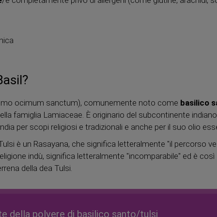
e
/è completamente privo di allergeni (come glutine, arachidi, so
nica
Basil?
onimo ocimum sanctum), comunemente noto come
basilico 
la famiglia Lamiaceae. È originario del subcontinente indiano,
ndia per scopi religiosi e tradizionali e anche per il suo olio ess
Tulsi è un Rasayana, che significa letteralmente "il percorso 
religione indù, significa letteralmente "incomparabile" ed è così 
rena della dea Tulsi.
te della polvere di basilico santo/tulsi