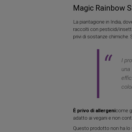
Magic Rainbow S
La piantagione in India, dov
raccolti con pesticidi/inse
privi di sostanze chimiche
I pr
una 
effi
colo
È privo di allergeni
come glu
adatto ai vegani e non conti
Questo prodotto non ha lo s