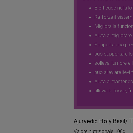
È efficace nella l
Rafforza il siste
Migliora la funzi
Aiuta a migliorare 
Supporta una pres
può supportare lo
solleva l'umore e l
può alleviare liev
Aiuta a mantenere
allevia la tosse, 
Ajurvedic Holy Basil/
Valore nutrizionale 100g.