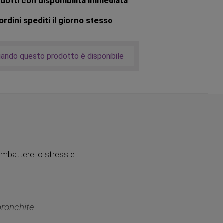
dotti con disponibilità immediata
rdini spediti il giorno stesso
uando questo prodotto è disponibile
combattere lo stress e
bronchite.