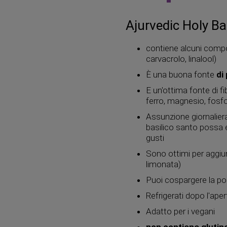
Ajurvedic Holy B
contiene alcuni compon
carvacrolo, linalool)
È una buona fonte
di
E un'ottima fonte di fi
ferro, magnesio, fosfo
Assunzione giornalier
basilico santo possa 
gusti
Sono ottimi per aggiun
limonata)
Puoi cospargere la pol
Refrigerati dopo l'aper
Adatto per i vegani