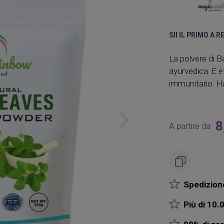
SII IL PRIMO A 
La polvere di B
ayurvedica. È e
immunitario. Ha
8
A partire da
Spedizione
Più di 10.0