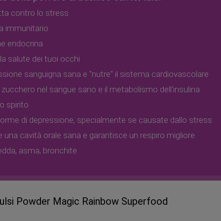
otta contro lo stress
ma immunitario
one endocrina
la salute dei tuoi occhi
sione sanguigna sana e "nutre" il sistema cardiovascolare
 zucchero nel sangue sano e il metabolismo dell'insulina
o spirito
i forme di depressione, specialmente se causate dallo stress
 una cavità orale sana e garantisce un respiro migliore
fredda, asma, bronchite
 Tulsi Powder Magic Rainbow Superfood