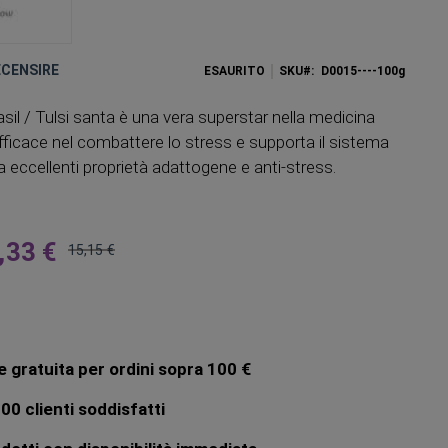
RECENSIRE
ESAURITO
SKU
D0015----100g
asil / Tulsi santa è una vera superstar nella medicina
fficace nel combattere lo stress e supporta il sistema
 eccellenti proprietà adattogene e anti-stress.
,33 €
15,15 €
Prezzo
regolare
 gratuita per ordini sopra 100 €
00 clienti soddisfatti