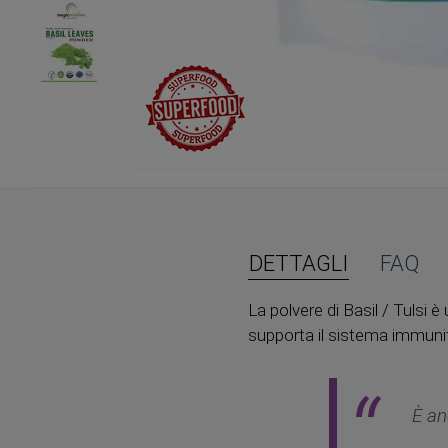
Vai
all'inizio
della
galleria
di
DETTAGLI
FAQ
immagini
La polvere di Basil / Tulsi 
supporta il sistema immunit
È an