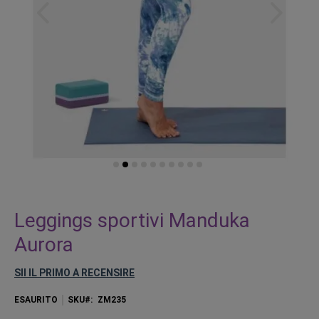
Vai
all'inizio
Leggings sportivi Manduka
della
Aurora
galleria
di
SII IL PRIMO A RECENSIRE
immagini
ESAURITO
SKU
ZM235