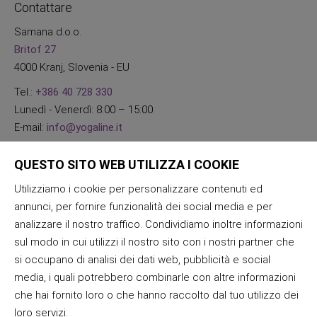
Contattare
Samana d.o.o.
Britof 27
4000 Kranj, Slovenia - EU
Tel.:
+386 40 728 330
Lunedì - Venerdì: 8:00 – 15:00
E-mail:
info@yogaline.it
QUESTO SITO WEB UTILIZZA I COOKIE
Utilizziamo i cookie per personalizzare contenuti ed
annunci, per fornire funzionalità dei social media e per
analizzare il nostro traffico. Condividiamo inoltre informazioni
sul modo in cui utilizzi il nostro sito con i nostri partner che
si occupano di analisi dei dati web, pubblicità e social
media, i quali potrebbero combinarle con altre informazioni
che hai fornito loro o che hanno raccolto dal tuo utilizzo dei
loro servizi.