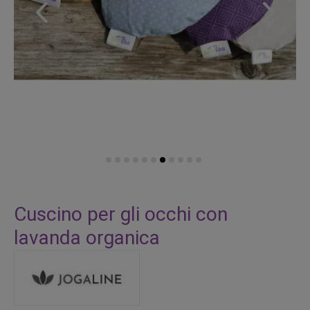
Vai
all'inizio
Cuscino per gli occhi con
della
lavanda organica
galleria
di
immagini