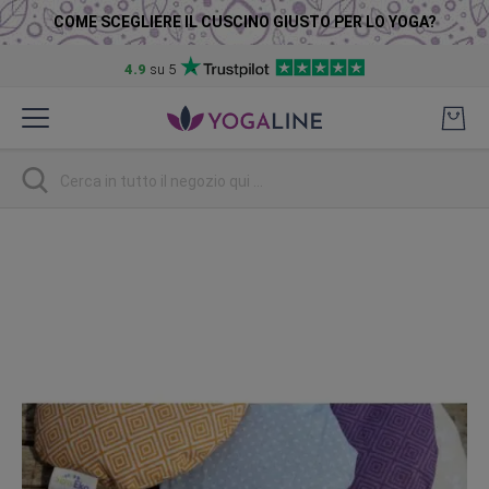
COME SCEGLIERE IL CUSCINO GIUSTO PER LO YOGA?
4.9
su 5
Salta
al
contenuto
Ricerca
Vai
alla
fine
della
galleria
di
immagini