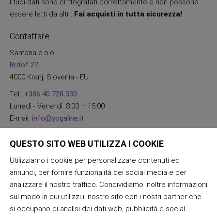
I tuoi dati sono crittografati correttamente e non possono
essere letti da altri.
Fai acquisti in tutta sicurezza!
Contattare
Samana d.o.o.
Britof 27
4000 Kranj, Slovenia - EU
Tel.:
+386 40 728 330
Lunedì - Venerdì: 8:00 – 15:00
E-mail:
info@yogaline.it
QUESTO SITO WEB UTILIZZA I COOKIE
Utilizziamo i cookie per personalizzare contenuti ed
annunci, per fornire funzionalità dei social media e per
analizzare il nostro traffico. Condividiamo inoltre informazioni
sul modo in cui utilizzi il nostro sito con i nostri partner che
si occupano di analisi dei dati web, pubblicità e social