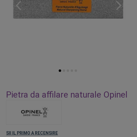
Vai
all'inizio
Pietra da affilare naturale Opinel
della
galleria
di
immagini
SII IL PRIMO A RECENSIRE