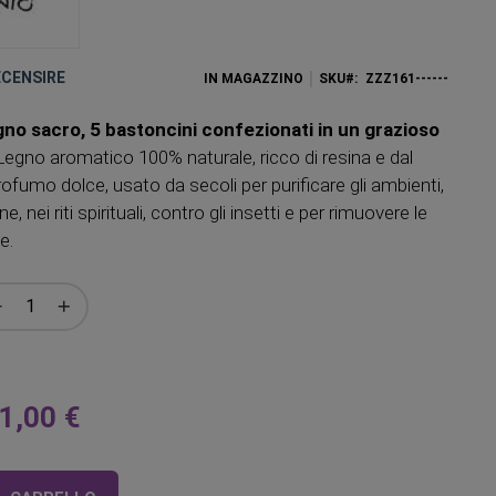
RECENSIRE
IN MAGAZZINO
SKU
ZZZ161------
egno sacro, 5 bastoncini confezionati in un grazioso
egno aromatico 100% naturale, ricco di resina e dal
ofumo dolce, usato da secoli per purificare gli ambienti,
, nei riti spirituali, contro gli insetti e per rimuovere le
e.
1,00 €