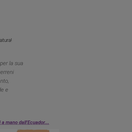
atura!
 per la sua
terreni
anto,
de e
ti a mano dall'Ecuador...