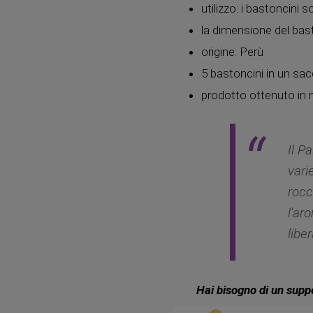
utilizzo: i bastoncin
la dimensione del bas
origine: Perù
5 bastoncini in un sac
prodotto ottenuto in 
Il P
vari
rocc
l'ar
libe
Hai bisogno di un supp