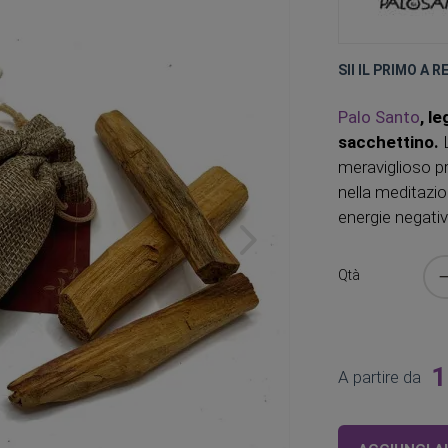
SII IL PRIMO A 
Palo Santo
, l
sacchettino.
L
meraviglioso pr
nella meditazione
energie negativ
Qtà
1
A partire da