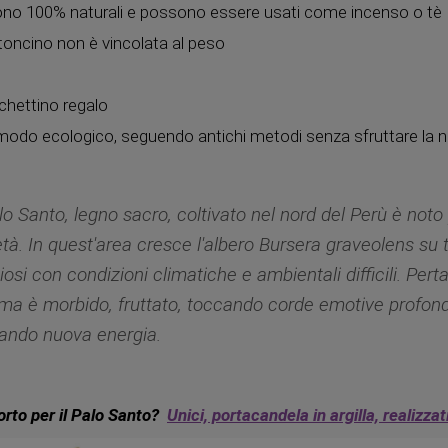
i sono 100% naturali e possono essere usati come incenso o tè
toncino non è vincolata al peso
chettino regalo
modo ecologico, seguendo antichi metodi senza sfruttare la n
alo Santo, legno sacro, coltivato nel nord del Perù è noto
età. In quest'area cresce l'albero Bursera graveolens su 
iosi con condizioni climatiche e ambientali difficili. Pert
oma è morbido, fruttato, toccando corde emotive profon
rando nuova energia.
orto per il Palo Santo?
Unici, portacandela in argilla, realizza