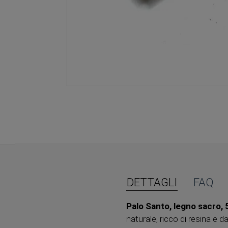
Vai
all'inizio
della
galleria
di
immagini
DETTAGLI
FAQ
Palo Santo, legno sacro, 
naturale, ricco di resina e d