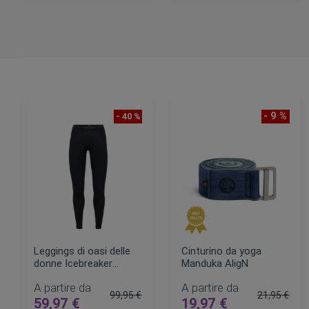
AGGIUNGI AL CARRELLO
AGGIUNGI AL CARRELLO
- 9 %
- 40 %
Leggings di oasi delle
Cinturino da yoga
donne Icebreaker
Manduka AligN
merino
A partire da
A partire da
99,95 €
21,95 €
59,97 €
19,97 €