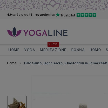
4.9
su 5
stelle e
461 recensioni
su
NUOVO
HOME
YOGA
MEDITAZIONE
DONNA
UOMO
Home
Palo Santo, legno sacro, 5 bastoncini in un sacchett
Vai
alla
fine
della
galleria
di
immagini