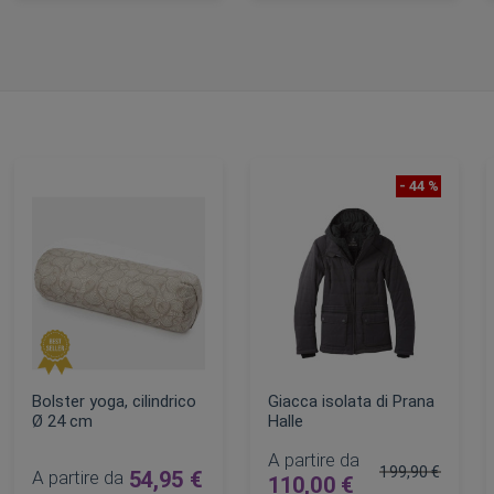
AGGIUNGI AL CARRELLO
AGGIUNGI AL CARRELLO
- 44 %
Bolster yoga, cilindrico
Giacca isolata di Prana
Ø 24 cm
Halle
A partire da
199,90 €
A partire da
54,95 €
110,00 €