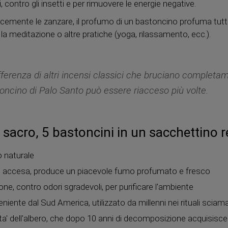
li, contro gli insetti e per rimuovere le energie negative.
acemente le zanzare, il profumo di un bastoncino profuma tutt
la meditazione o altre pratiche (yoga, rilassamento, ecc.).
fferenza di altri incensi classici che bruciano completam
oncino di Palo Santo può essere riacceso più volte.
 sacro, 5 bastoncini in un sacchettino 
 naturale
do accesa, produce un piacevole fumo profumato e fresco
e, contro odori sgradevoli, per purificare l'ambiente
niente dal Sud America, utilizzato da millenni nei rituali sciama
orta' dell'albero, che dopo 10 anni di decomposizione acquisisce