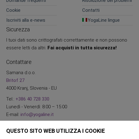
Domande frequenti
Risoluzione dei problemi
Cookie
Contatti
Iscriviti alla e-news
YogaLine lingue
Sicurezza
I tuoi dati sono crittografati correttamente e non possono
essere letti da altri.
Fai acquisti in tutta sicurezza!
Contattare
Samana d.o.o.
Britof 27
4000 Kranj, Slovenia - EU
Tel.:
+386 40 728 330
Lunedì - Venerdì: 8:00 – 15:00
E-mail:
info@yogaline.it
QUESTO SITO WEB UTILIZZA I COOKIE