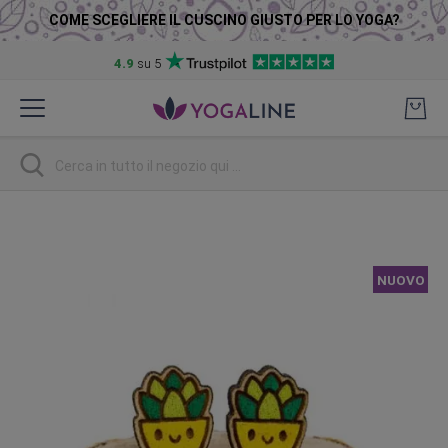
COME SCEGLIERE IL CUSCINO GIUSTO PER LO YOGA?
4.9
su 5
Salta
al
contenuto
Ricerca
Vai
alla
fine
NUOVO
della
galleria
di
immagini