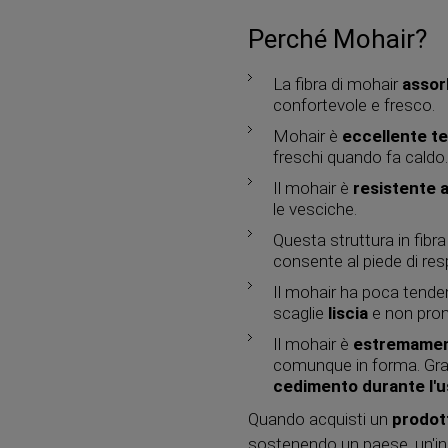
Perché Mohair?
La fibra di mohair
asso
confortevole e fresco.
Mohair è
eccellente te
freschi quando fa caldo
Il mohair è
resistente 
le vesciche.
Questa struttura in fibra
consente al piede di res
Il mohair ha poca tendenza
scaglie
liscia
e non pron
Il mohair è
estremamen
comunque in forma. Grazi
cedimento durante l'
Quando acquisti un
prodot
sostenendo un paese, un'ind