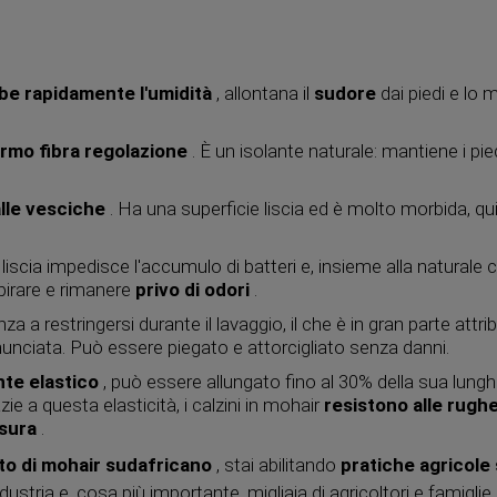
rbe
rapidamente l'umidità
, allontana il
sudore
dai piedi e lo 
rmo fibra regolazione
. È un isolante naturale: mantiene i pi
.
alle vesciche
. Ha una superficie liscia ed è molto morbida, qui
 liscia impedisce l'accumulo di batteri e, insieme alla naturale 
pirare e rimanere
privo di odori
.
 a restringersi durante il lavaggio, il che è in gran parte attrib
unciata. Può essere piegato e attorcigliato senza danni.
te elastico
, può essere allungato fino al 30% della sua lung
e a questa elasticità, i calzini in mohair
resistono alle rughe
usura
.
to di mohair sudafricano
, stai abilitando
pratiche agricole 
ustria e, cosa più importante, migliaia di agricoltori e famigl