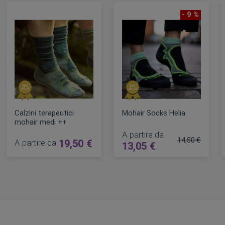
- 9 %
Calzini terapeutici
Mohair Socks Helia
mohair medi ++
A partire da
14,50 €
A partire da
19,50 €
13,05 €
Prezzo regolar
AGGIUNGI AL CARRELLO
AGGIUNGI AL CARRELLO