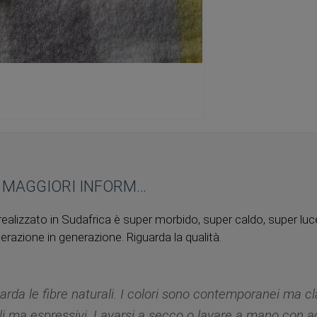
MAGGIORI INFORMAZIONI
alizzato in Sudafrica è super morbido, super caldo, super luce .
azione in generazione. Riguarda la qualità.
arda le fibre naturali. I colori sono contemporanei ma cl
ili ma espressivi. Lavarsi a secco o lavare a mano con 