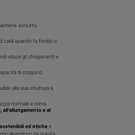
mantiene asciutto,
edi caldi quando fa freddo e
ndi riduce gli sfregamenti e
capacità di stoppino,
uibile alla sua struttura a
hezza normale e torna
, all'allungamento e al
sostenibili ed etiche
e
ie che dipendono da questa