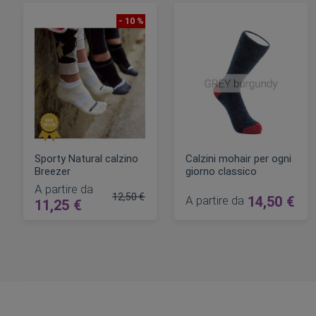
- 10 %
Sporty Natural calzino
Calzini mohair per ogni
Breezer
giorno classico
A partire da
12,50 €
A partire da
14,50 €
11,25 €
Prezzo regolare
AGGIUNGI AL CARRELLO
AGGIUNGI AL CARRELLO