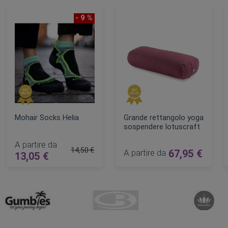
- 9 %
Mohair Socks Helia
Grande rettangolo yoga
sospendere lotuscraft
A partire da
14,50 €
A partire da
67,95 €
13,05 €
Prezzo regolare
AGGIUNGI AL CARRELLO
AGGIUNGI AL CARRELLO