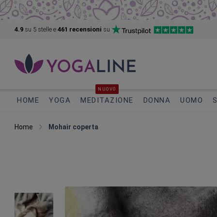
4.9
su 5
stelle e
461 recensioni
su
NUOVO
HOME
YOGA
MEDITAZIONE
DONNA
UOMO
Home
Mohair coperta
Vai
alla
fine
della
galleria
di
immagini