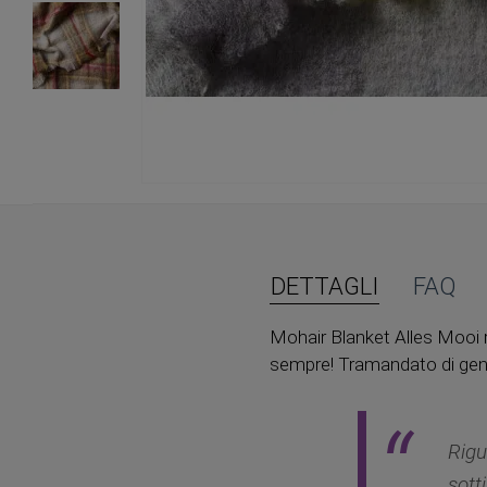
Vai
all'inizio
della
galleria
di
DETTAGLI
FAQ
immagini
Mohair Blanket Alles Mooi re
sempre! Tramandato di gener
Rigu
sott