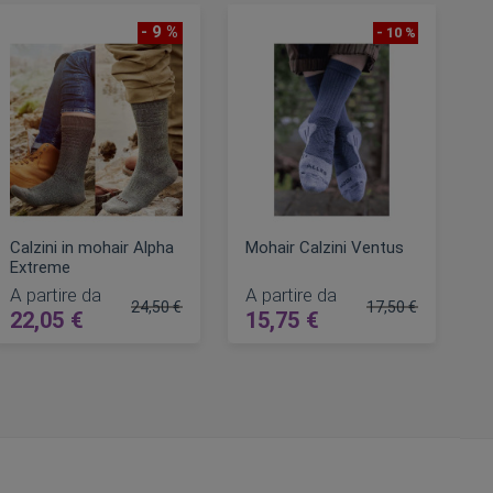
- 9 %
- 10 %
Calzini in mohair Alpha
Mohair Calzini Ventus
Extreme
A partire da
A partire da
24,50 €
17,50 €
22,05 €
15,75 €
e
Prezzo regolare
Prezzo regolare
AGGIUNGI AL CARRELLO
AGGIUNGI AL CARRELLO