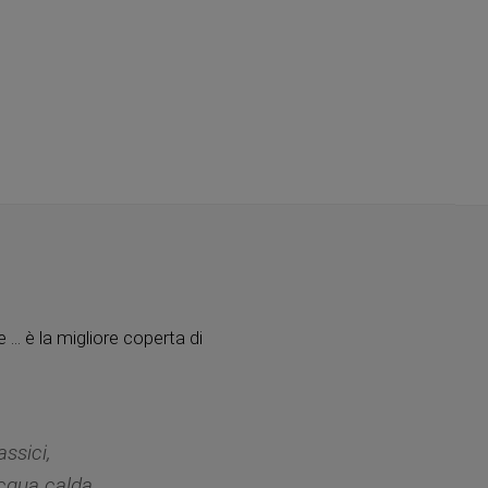
.. è la migliore coperta di
assici,
acqua calda