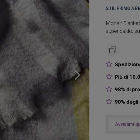
SII IL PRIMO A 
Mohair Blanket 
super caldo, sup
Spedizione
Più di 10.0
98% di pro
90% degli o
Avvisami q