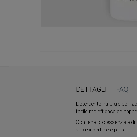
Vai
all'inizio
della
galleria
di
immagini
DETTAGLI
FAQ
Detergente naturale per tap
facile ma efficace del tappe
Contiene olio essenziale di 
sulla superficie e pulire!