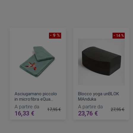
- 9 %
- 14 %
Asciugamano piccolo
Blocco yoga unBLOK
in microfibra eQua
MAnduka
Hand Manduka
A partire da
A partire da
17,95 €
27,95 €
16,33 €
23,76 €
Prezzo regolare
Prezzo rego
AGGIUNGI AL CARRELLO
AGGIUNGI AL CARRELLO