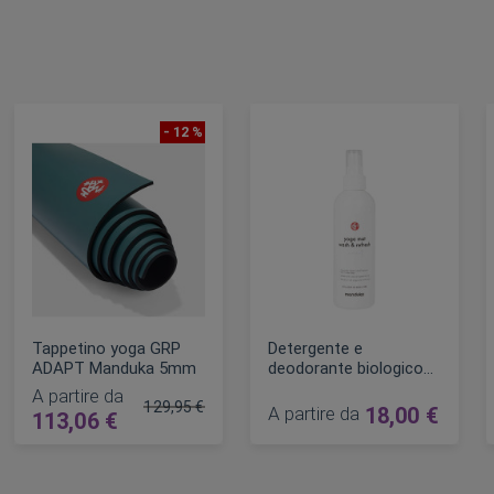
- 12 %
Tappetino yoga GRP
Detergente e
ADAPT Manduka 5mm
deodorante biologico
per tappetino yoga
A partire da
Wash Refresh 227 ml
129,95 €
A partire da
18,00 €
113,06 €
lare
Prezzo regolare
AGGIUNGI AL CARRELLO
AGGIUNGI AL CARRELLO