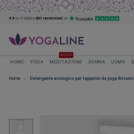
4.9
su 5
stelle e
461 recensioni
su
NUOVO
HOME
YOGA
MEDITAZIONE
DONNA
UOMO
Home
Detergente ecologico per tappetini da yoga Botanic
Vai
alla
fine
della
galleria
di
immagini