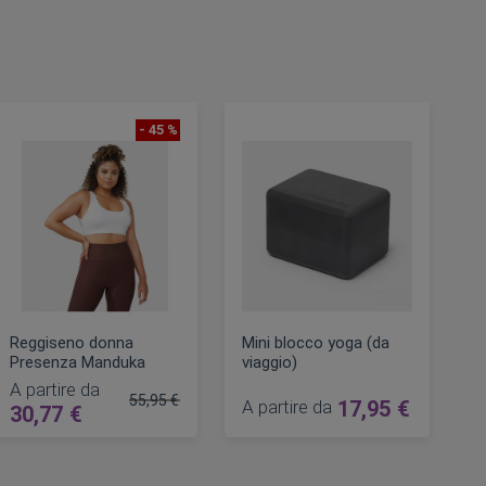
- 45 %
Reggiseno donna
Mini blocco yoga (da
Presenza Manduka
viaggio)
A partire da
55,95 €
A partire da
17,95 €
30,77 €
Prezzo regolare
AGGIUNGI AL CARRELLO
AGGIUNGI AL CARRELLO