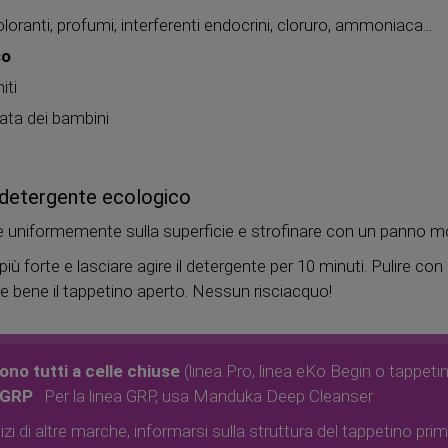
loranti, profumi, interferenti endocrini, cloruro, ammoniaca...
so
iti
tata dei bambini
el detergente ecologico
re uniformemente sulla superficie e strofinare con un panno m
più forte e lasciare agire il detergente per 10 minuti. Pulire c
re bene il tappetino aperto. Nessun risciacquo!
ono tutti a celle chiuse
(linea Pro, linea eKo Begin o tappet
a GRP
. Per la linea GRP, usa Manduka Deep Cleanser .
izi di altre marche, informarsi sulla struttura del tappetino prima 