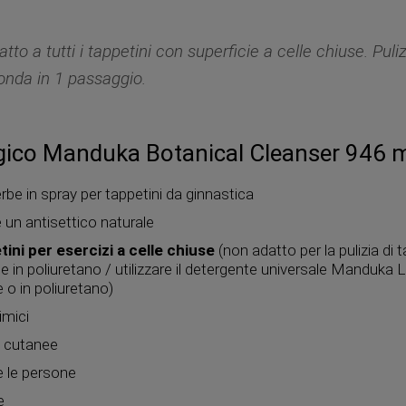
atto a tutti i tappetini con superficie a celle chiuse. Puli
onda in 1 passaggio.
gico Manduka Botanical Cleanser 946 
rbe in spray per tappetini da ginnastica
 un antisettico naturale
etini per esercizi a celle chiuse
(non adatto per la pulizia di t
ie in poliuretano / utilizzare il detergente universale Manduka
e o in poliuretano)
imici
i cutanee
e le persone
e