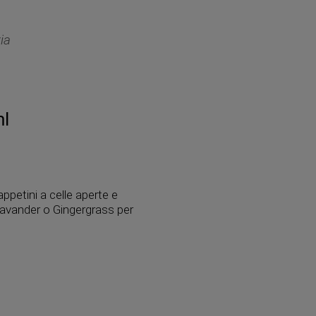
zia
ml
appetini a celle aperte e
 Lavander o Gingergrass per