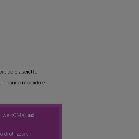
orbido e asciutto.
on un panno morbido e
ini welcOMe),
ad
di utilizzare il