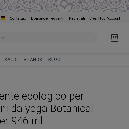
Salta
Contattaci
Domande frequenti
Registrati
Crea il tuo Account
al
cont
SALDI
BRANDS
BLOG
ente ecologico per
ini da yoga Botanical
er 946 ml