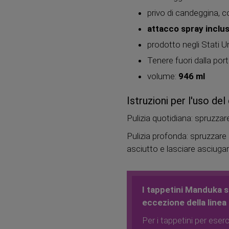
privo di candeggina, co
attacco spray inclu
prodotto negli Stati Un
Tenere fuori dalla por
volume:
946 ml
Istruzioni per l'uso d
Pulizia quotidiana: spruzza
Pulizia profonda: spruzzare 
asciutto e lasciare asciuga
I tappetini Manduka s
eccezione della line
Per i tappetini per eserc