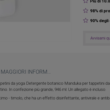
Più di 10.0
98% di pro
90% degli o
Avvisami q
MAGGIORI INFORMAZIONI
petini da yoga Detergente botanico Manduka per tappetini da 
tino. In confezione più grande, 946 ml. Un allegato è incluso.
timo - timolo, che ha un effetto disinfettante, antivirale e ant