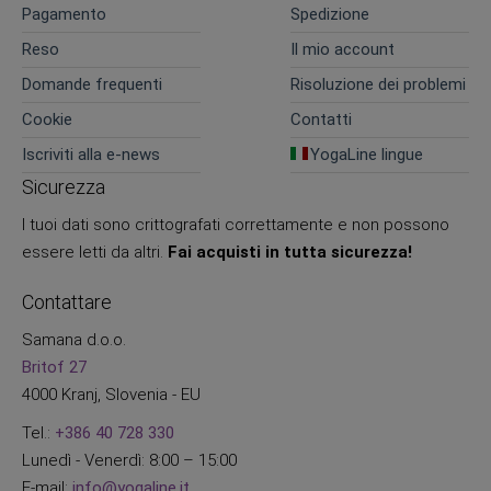
Pagamento
Spedizione
Reso
Il mio account
Domande frequenti
Risoluzione dei problemi
Cookie
Contatti
Iscriviti alla e-news
YogaLine lingue
Sicurezza
I tuoi dati sono crittografati correttamente e non possono
essere letti da altri.
Fai acquisti in tutta sicurezza!
Contattare
Samana d.o.o.
Britof 27
4000 Kranj, Slovenia - EU
Tel.:
+386 40 728 330
Lunedì - Venerdì: 8:00 – 15:00
E-mail:
info@yogaline.it