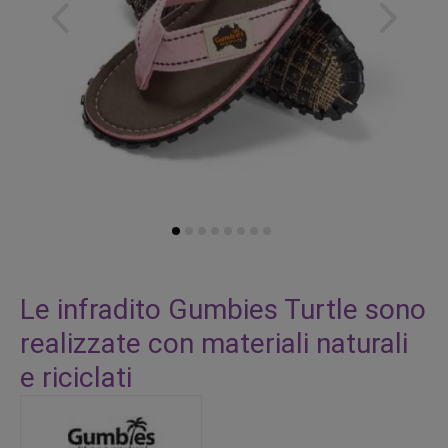
Vai
all'inizio
Le infradito Gumbies Turtle sono
della
realizzate con materiali naturali
galleria
di
e riciclati
immagini