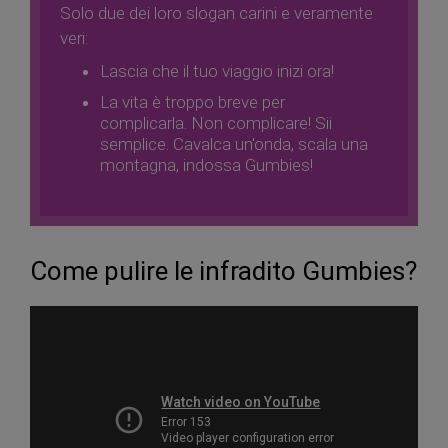
Solo due dei loro slogan carini e veramente
veri:
Lascia che il tuo viaggio inizi ora!
La vita è troppo breve per
complicarla. Non complicare! Sii
semplice. Cavalca un'onda, scala una
montagna, indossa Gumbies!
Come pulire le infradito Gumbies?