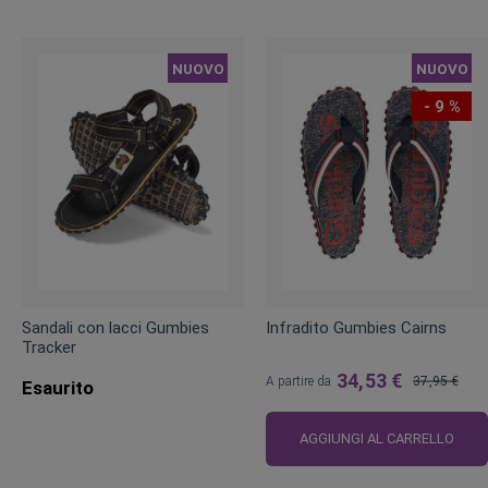
NUOVO
NUOVO
- 9 %
Sandali con lacci Gumbies
Infradito Gumbies Cairns
Tracker
34,53 €
A partire da
37,95 €
Esaurito
Prezzo
regolare
AGGIUNGI AL CARRELLO