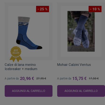
- 25 %
- 10 %
Calze di lana merino
Mohair Calzini Ventus
Icebreaker + medium
20,96 €
15,75 €
A partire da
27,95 €
A partire da
17,50 €
Prezzo
Prezzo
regolare
regolare
AGGIUNGI AL CARRELLO
AGGIUNGI AL CARRELLO