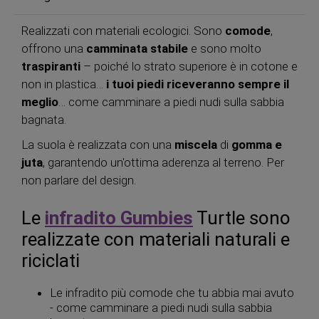
Realizzati con materiali ecologici. Sono
comode
,
offrono una
camminata stabile
e sono molto
traspiranti
– poiché lo strato superiore è in cotone e
non in plastica…
i tuoi piedi riceveranno sempre il
meglio
… come camminare a piedi nudi sulla sabbia
bagnata.
La suola è realizzata con una
miscela
di
gomma e
juta
, garantendo un'ottima aderenza al terreno. Per
non parlare del design.
Le
infradito Gumbies
Turtle sono
realizzate con materiali naturali e
riciclati
Le infradito più comode che tu abbia mai avuto
- come camminare a piedi nudi sulla sabbia