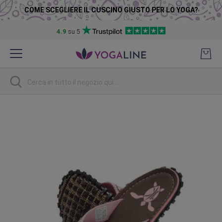
COME SCEGLIERE IL CUSCINO GIUSTO PER LO YOGA?
4.9
su 5
Salta
al
contenuto
Ricerca
Vai
alla
fine
della
galleria
di
immagini