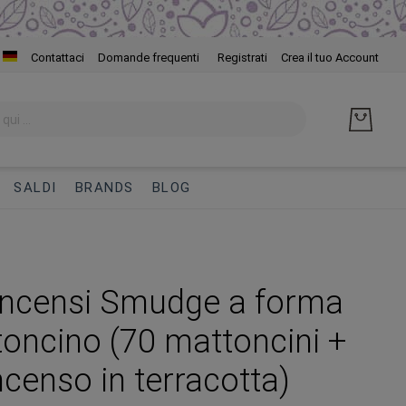
Salta
Contattaci
Domande frequenti
Registrati
Crea il tuo Account
al
cont
SALDI
BRANDS
BLOG
 incensi Smudge a forma
toncino (70 mattoncini +
ncenso in terracotta)