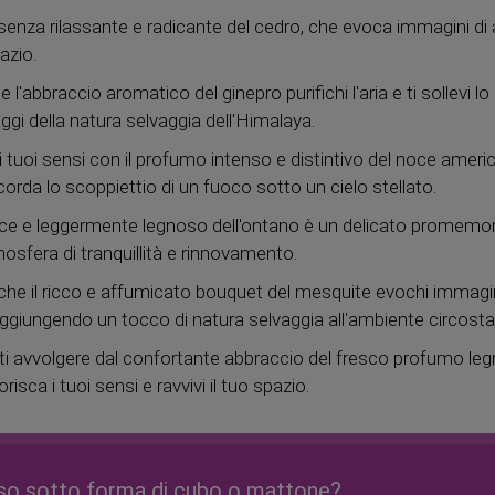
ssenza rilassante e radicante del cedro, che evoca immagini di
azio.
e l'abbraccio aromatico del ginepro purifichi l'aria e ti sollevi lo
gi della natura selvaggia dell'Himalaya.
 i tuoi sensi con il profumo intenso e distintivo del noce ameri
orda lo scoppiettio di un fuoco sotto un cielo stellato.
ce e leggermente legnoso dell'ontano è un delicato promemori
osfera di tranquillità e rinnovamento.
che il ricco e affumicato bouquet del mesquite evochi immagini 
 aggiungendo un tocco di natura selvaggia all'ambiente circosta
ti avvolgere dal confortante abbraccio del fresco profumo le
risca i tuoi sensi e ravvivi il tuo spazio.
so sotto forma di cubo o mattone?