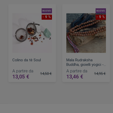
NUOVO
NUOVO
- 9 %
- 9 %
Colino da tè Soul
Mala Rudraksha
Buddha, gioielli yogici -
Collana Mala Rudraksha
A partire da
A partire da
14,50 €
14,95 €
13,05 €
13,46 €
Prezzo regolare
Prezzo rego
AGGIUNGI AL CARRELLO
AGGIUNGI AL CARRELLO