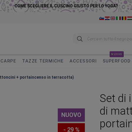
COME SCEGLIERE IL CUSCINO GIUSTO PER LO YOGA?
Ricerca
NUOVO
SCARPE
TAZZE TERMICHE
ACCESSORI
SUPERFOOD
toncini + portaincenso in terracotta)
Set di
di mat
NUOVO
portai
- 29 %