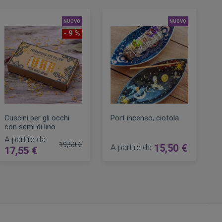
NUOVO
NUOVO
- 9 %
Cuscini per gli occhi
Port incenso, ciotola
con semi di lino
A partire da
19,50 €
A partire da
15,50 €
17,55 €
are
Prezzo regolare
AGGIUNGI AL CARRELLO
AGGIUNGI AL CARRELLO