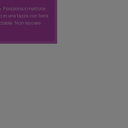
o. Posiziona il mattone
o in una tazza con terra
zzabile. Non lasciare