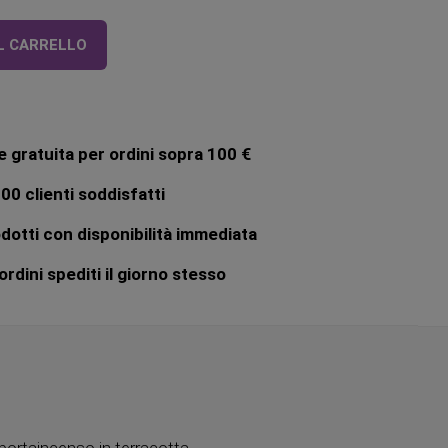
L CARRELLO
 gratuita per ordini sopra 100 €
00 clienti soddisfatti
dotti con disponibilità immediata
rdini spediti il giorno stesso
 portaincenso in terracotta