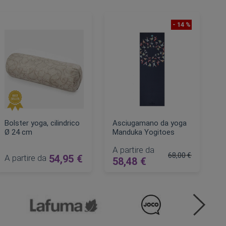
- 14 %
Bolster yoga, cilindrico
Asciugamano da yoga
Ø 24 cm
Manduka Yogitoes
A partire da
68,00 €
A partire da
54,95 €
58,48 €
Prezzo regolare
AGGIUNGI AL CARRELLO
AGGIUNGI AL CARRELLO