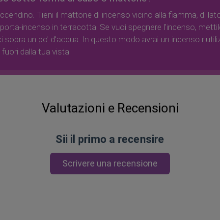
cendino. Tieni il mattone di incenso vicino alla fiamma, di lat
porta-incenso in terracotta. Se vuoi spegnere l'incenso, mettil
i sopra un po' d'acqua. In questo modo avrai un incenso riutili
uori dalla tua vista.
Valutazioni e Recensioni
Sii il primo a recensire
Scrivere una recensione