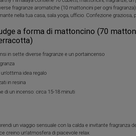
iverse fragranze aromatiche (10 mattoncini per ogni fragranz
mante nella tua casa, sala yoga, ufficio. Confezione graziosa,
mudge a forma di mattoncino (70 matton
erracotta)
ensi in sette diverse fragranze e un portaincenso
agranza
 un'ottima idea regalo
ati in resina
di un incenso: circa 15-18 minuti
prendi un viaggio sensuale con la calda e invitante fragranza de
ce creino un'atmosfera di piacevole relax.