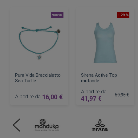
- 29 %
NUOVO
Pura Vida Braccialetto
Sirena Active Top
Sea Turtle
mutande
A partire da
59,95 €
A partire da
16,00 €
41,97 €
Prezzo rego
AGGIUNGI AL CARRELLO
AGGIUNGI AL CARRELLO