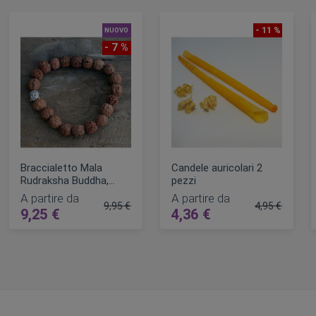
- 11 %
NUOVO
- 7 %
Braccialetto Mala
Candele auricolari 2
Rudraksha Buddha,
pezzi
Yoga
A partire da
A partire da
9,95 €
4,95 €
9,25 €
4,36 €
lare
Prezzo regolare
Prezzo regol
AGGIUNGI AL CARRELLO
AGGIUNGI AL CARRELLO