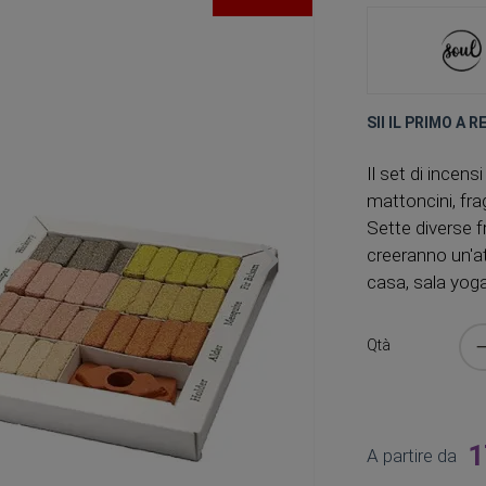
SII IL PRIMO A 
Il set di incen
mattoncini, fra
Sette diverse 
creeranno un'a
casa, sala yoga
Qtà
1
A partire da