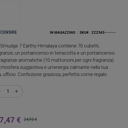
RECENSIRE
IN MAGAZZINO
SKU
ZZZ543--------
si Smudge 7 Earthy Himalaya contiene 70 cubetti,
granze, un portaincenso in terracotta e un portaincenso.
fragranze aromatiche (10 mattoncini per ogni fragranza)
tmosfera suggestiva e un'energia calmante nella tua
, ufficio. Confezione graziosa, perfetta come regalo.
7,47 €
24,95 €
Prezzo
regolare