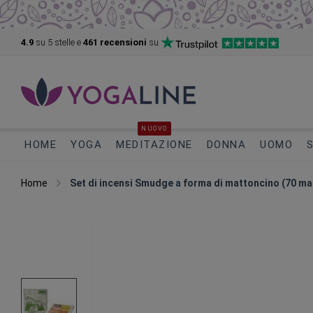
4.9
su 5
stelle e
461 recensioni
su
NUOVO
HOME
YOGA
MEDITAZIONE
DONNA
UOMO
Home
Set di incensi Smudge a forma di mattoncino (70 mat
Vai
alla
fine
della
galleria
di
immagini