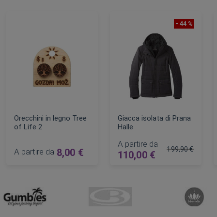
- 44 %
Orecchini in legno Tree
Giacca isolata di Prana
of Life 2
Halle
A partire da
199,90 €
A partire da
8,00 €
110,00 €
lare
Prezzo regolare
AGGIUNGI AL CARRELLO
AGGIUNGI AL CARRELLO