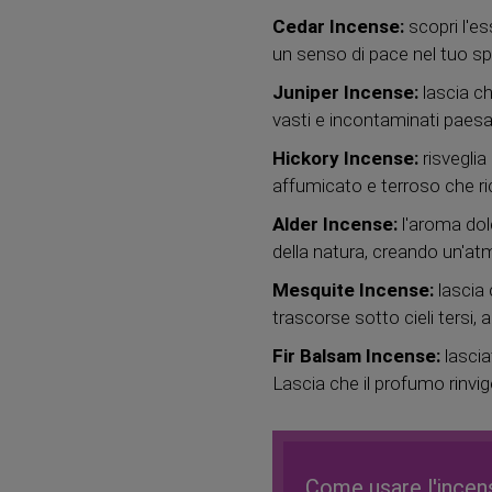
Cedar Incense:
scopri l'e
un senso di pace nel tuo sp
Juniper Incense:
lascia ch
vasti e incontaminati paesag
Hickory Incense:
risveglia
affumicato e terroso che ric
Alder Incense:
l'aroma dol
della natura, creando un'atm
Mesquite Incense:
lascia 
trascorse sotto cieli tersi,
Fir Balsam Incense:
lascia
Lascia che il profumo rinvigo
Come usare l'incen