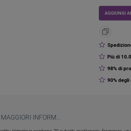
AGGIUNGI A
Spedizione
Più di 10.0
98% di pro
90% degli o
MAGGIORI INFORMAZIONI
Earthy Himalaya contiene 70 cubetti, mattoncini, fragranze, un