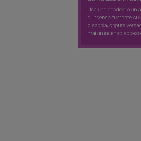
Usa una candela o un ac
di incenso fumante sul 
o sabbia, oppure versac
mai un incenso acceso f