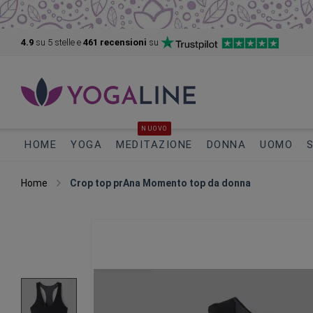
4.9
su 5
stelle e
461 recensioni
su
NUOVO
HOME
YOGA
MEDITAZIONE
DONNA
UOMO
Home
Crop top prAna Momento top da donna
Vai
alla
fine
della
galleria
di
immagini