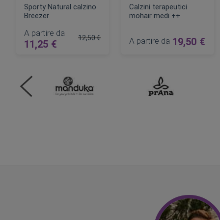
Sporty Natural calzino
Calzini terapeutici
Breezer
mohair medi ++
A partire da
12,50 €
A partire da
19,50 €
11,25 €
Prezzo regolare
AGGIUNGI AL CARRELLO
AGGIUNGI AL CARRELLO