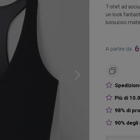
T-shirt ad asci
un look fantas
lussuoso materi
6
A partire da
Spedizione
Più di 10.0
98% di pro
90% degli o