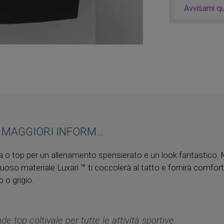
Avvisami q
MAGGIORI INFORMAZIONI
ida o top per un allenamento spensierato e un look fantastic
suoso materiale Luxari ™ ti coccolerà al tatto e fornirà comfor
o o grigio.
de top coltivale per tutte le attività sportive.