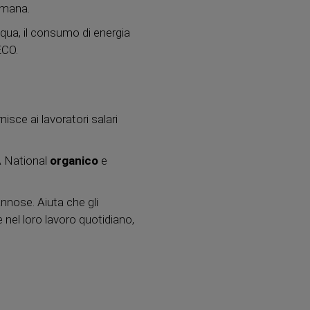
 umana.
acqua, il consumo di energia
ECO.
isce ai lavoratori salari
A National
organico
e
nnose. Aiuta che gli
 nel loro lavoro quotidiano,