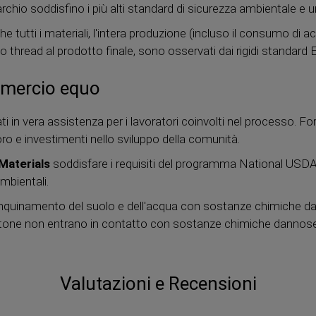
rchio soddisfino i più alti standard di sicurezza ambientale e
e tutti i materiali, l'intera produzione (incluso il consumo di 
imo thread al prodotto finale, sono osservati dai rigidi standard 
ommercio equo
 in vera assistenza per i lavoratori coinvolti nel processo. Forn
voro e investimenti nello sviluppo della comunità.
Materials
soddisfare i requisiti del programma National USD
 ambientali.
l'inquinamento del suolo e dell'acqua con sostanze chimiche da
di cotone non entrano in contatto con sostanze chimiche dannose
Valutazioni e Recensioni