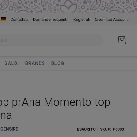
Salta
Contattaci
Domande frequenti
Registrati
Crea il tuo Account
al
cont
SALDI
BRANDS
BLOG
op prAna Momento top
nna
RECENSIRE
ESAURITO
SKU
P6003