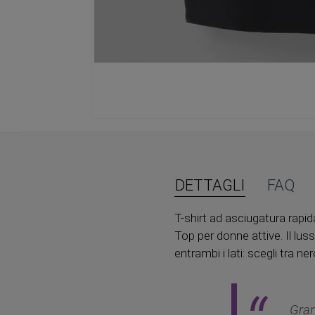
Vai
all'inizio
della
galleria
di
DETTAGLI
FAQ
immagini
T-shirt ad asciugatura rap
Top per donne attive. Il lus
entrambi i lati: scegli tra ner
Gran