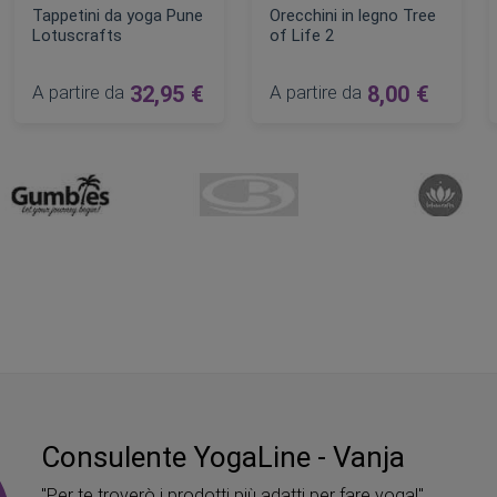
Tappetini da yoga Pune
Orecchini in legno Tree
Lotuscrafts
of Life 2
A partire da
32,95 €
A partire da
8,00 €
AGGIUNGI AL CARRELLO
AGGIUNGI AL CARRELLO
Consulente YogaLine - Vanja
"Per te troverò i prodotti più adatti per fare yoga!"