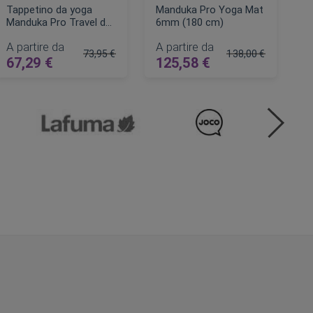
Tappetino da yoga
Manduka Pro Yoga Mat
Manduka Pro Travel da
6mm (180 cm)
2 mm
A partire da
A partire da
73,95 €
138,00 €
67,29 €
125,58 €
Prezzo regolare
Prezzo regolare
AGGIUNGI AL CARRELLO
AGGIUNGI AL CARRELLO