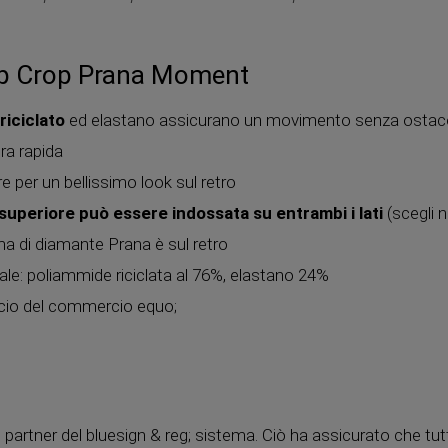
op Crop Prana Moment
riciclato
ed elastano assicurano un movimento senza ostaco
ra rapida
re per un bellissimo look sul retro
superiore può essere indossata su entrambi i lati
(scegli n
ma di diamante Prana è sul retro
ale: poliammide riciclata al 76%, elastano 24%
cio del commercio equo;
partner del bluesign & reg; sistema. Ciò ha assicurato che tutti 