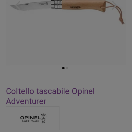
Vai
all'inizio
Coltello tascabile Opinel
della
Adventurer
galleria
di
immagini