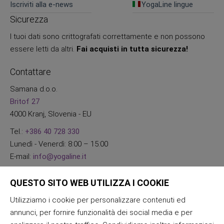
Iscriviti alla e-news
YogaLine lingue
Sicurezza
I tuoi dati sono crittografati correttamente e non possono
essere letti da altri.
Fai acquisti in tutta sicurezza!
Contattare
Samana d.o.o.
Britof 27
4000 Kranj, Slovenia - EU
Tel.:
+386 40 728 330
Lunedì - Venerdì: 8:00 – 15:00
E-mail:
info@yogaline.it
QUESTO SITO WEB UTILIZZA I COOKIE
Utilizziamo i cookie per personalizzare contenuti ed
annunci, per fornire funzionalità dei social media e per