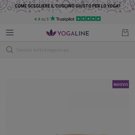
COME SCEGLIERE IL CUSCINO GIUSTO PER LO YOGA?
4.9
su 5
Salta
al
contenuto
Ricerca
Vai
alla
fine
NUOVO
della
galleria
di
immagini