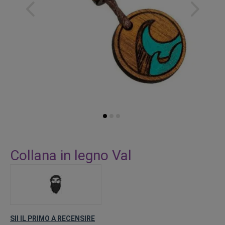
Vai
all'inizio
Collana in legno Val
della
galleria
di
immagini
SII IL PRIMO A RECENSIRE