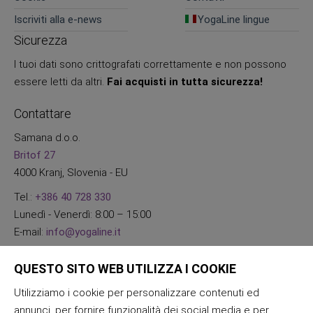
Iscriviti alla e-news
YogaLine lingue
Sicurezza
I tuoi dati sono crittografati correttamente e non possono
essere letti da altri.
Fai acquisti in tutta sicurezza!
Contattare
Samana d.o.o.
Britof 27
4000 Kranj, Slovenia - EU
Tel.:
+386 40 728 330
Lunedì - Venerdì: 8:00 – 15:00
E-mail:
info@yogaline.it
QUESTO SITO WEB UTILIZZA I COOKIE
Utilizziamo i cookie per personalizzare contenuti ed
annunci, per fornire funzionalità dei social media e per