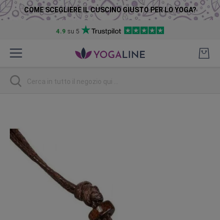
COME SCEGLIERE IL CUSCINO GIUSTO PER LO YOGA?
4.9
su 5
Salta
al
contenuto
Ricerca
Vai
alla
fine
della
galleria
di
immagini