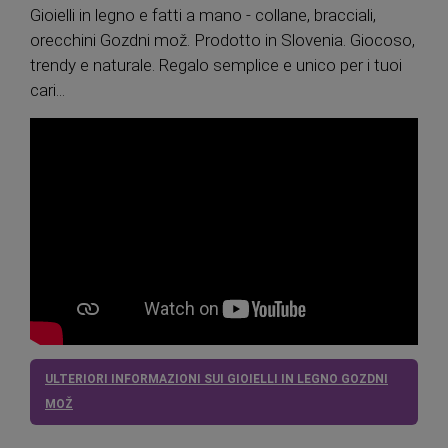
Gioielli in legno e fatti a mano - collane, bracciali,
orecchini Gozdni mož. Prodotto in Slovenia. Giocoso,
trendy e naturale. Regalo semplice e unico per i tuoi
cari...
ULTERIORI INFORMAZIONI SUI GIOIELLI IN LEGNO GOZDNI
MOŽ