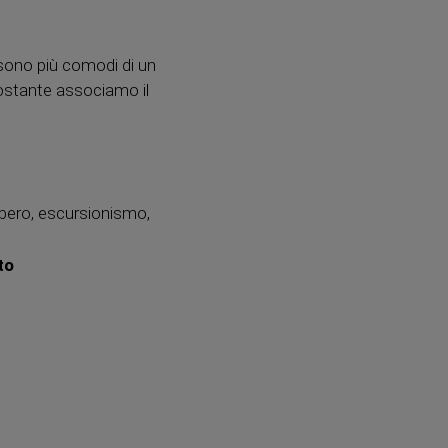
 sono più comodi di un
nostante associamo il
libero, escursionismo,
to