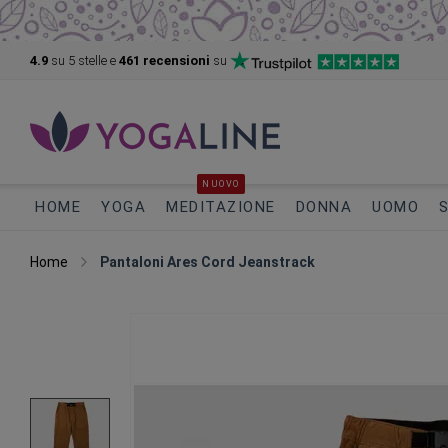
4.9
su 5
stelle e
461 recensioni
su
NUOVO
HOME
YOGA
MEDITAZIONE
DONNA
UOMO
Home
Pantaloni Ares Cord Jeanstrack
Vai
alla
fine
della
galleria
di
immagini