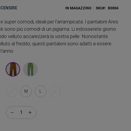
RECENSIRE
IN MAGAZZINO
SKU
B0004
x super comodi, ideali per l'arrampicata. I pantaloni Ares
k sono più comodi di un pigiama. Li indosserete giorno
bido velluto accarezzerà la vostra pelle. Nonostante
lluto al freddo, questi pantaloni sono adatti a essere
 l'anno.
S
M
L
XL