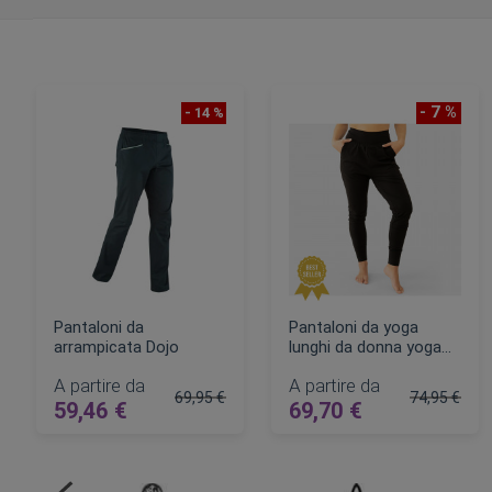
- 7 %
- 14 %
Pantaloni da
Pantaloni da yoga
arrampicata Dojo
lunghi da donna yoga
Hari organico
A partire da
A partire da
69,95 €
74,95 €
59,46 €
69,70 €
Prezzo regolare
Prezzo rego
AGGIUNGI AL CARRELLO
AGGIUNGI AL CARRELLO