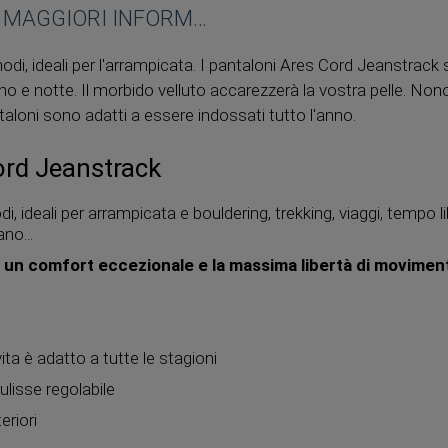
MAGGIORI INFORMAZIONI
di, ideali per l'arrampicata. I pantaloni Ares Cord Jeanstrack
rno e notte. Il morbido velluto accarezzerà la vostra pelle. No
ntaloni sono adatti a essere indossati tutto l'anno.
ord Jeanstrack
, ideali per arrampicata e bouldering, trekking, viaggi, tempo 
no...
r un comfort eccezionale e la massima libertà di movimen
o
ita è adatto a tutte le stagioni
ulisse regolabile
riori