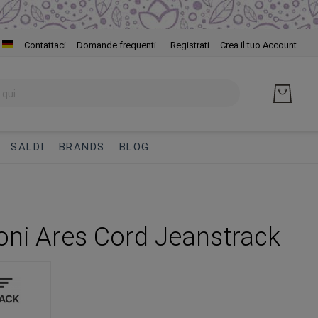
Salta
Contattaci
Domande frequenti
Registrati
Crea il tuo Account
al
cont
SALDI
BRANDS
BLOG
oni Ares Cord Jeanstrack