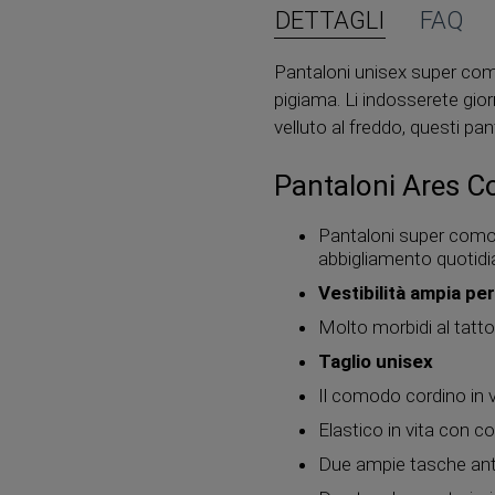
DETTAGLI
FAQ
Pantaloni unisex super como
pigiama. Li indosserete gio
velluto al freddo, questi pa
Pantaloni Ares C
Pantaloni super comodi
abbigliamento quotidia
Vestibilità ampia pe
Molto morbidi al tatt
Taglio unisex
Il comodo cordino in v
Elastico in vita con co
Due ampie tasche ante