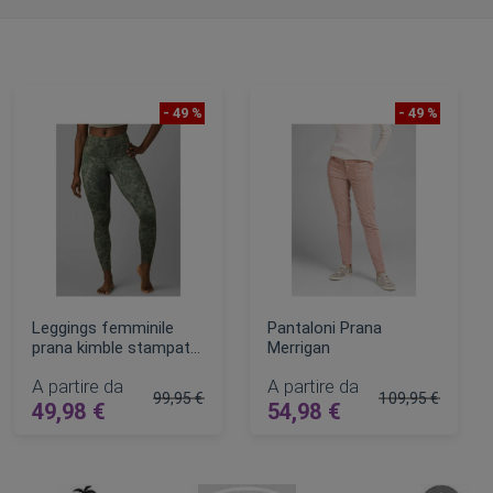
- 49 %
- 49 %
Leggings femminile
Pantaloni Prana
prana kimble stampata
Merrigan
7/8
A partire da
A partire da
99,95 €
109,95 €
49,98 €
54,98 €
lare
Prezzo regolare
Prezzo regolare
AGGIUNGI AL CARRELLO
AGGIUNGI AL CARRELLO