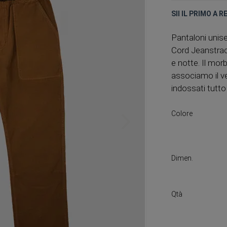
SII IL PRIMO A 
Pantaloni unise
Cord Jeanstrac
e notte. Il mor
associamo il ve
indossati tutto
Colore
Dimen.
Qtà