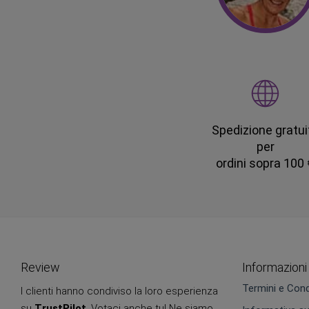
Spedizione gratui
per
ordini sopra 100
Review
Informazioni
Termini e Cond
I clienti hanno condiviso la loro esperienza
su
TrustPilot
. Votaci anche tu! Ne siamo