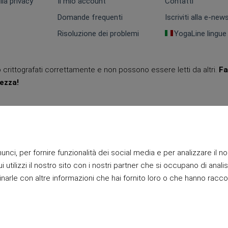
lla privacy
Il mio account
Contatti
Domande frequenti
Iscriviti alla e-new
Risoluzione dei problemi
YogaLine lingue
no crittografati correttamente e non possono essere letti da altri.
Fa
rezza!
nci, per fornire funzionalità dei social media e per analizzare il no
 utilizzi il nostro sito con i nostri partner che si occupano di analis
narle con altre informazioni che hai fornito loro o che hanno racco