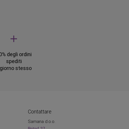
0% degli ordini
spediti
l giorno stesso
Contattare
Samana d.o.o.
Britof 27