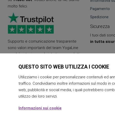
Informativa su
molto felici.
Pagamento
Spedizione
Sicurezza
I tuoi dati so
Supporto e comunicazione trasparente
in tutta sicu
sono valori importanti del team YogaLine
perché ci teniamo ad aiutarti con prodotti
di qualità ed eco-sostenibili. Come
QUESTO SITO WEB UTILIZZA I COOKIE
possiamo esserti utili?
Utilizziamo i cookie per personalizzare contenuti ed annu
traffico. Condividiamo inoltre informazioni sul modo in cui
web, pubblicità e social media, i quali potrebbero combi
utilizzo dei loro servizi.
Informazioni sui cookie