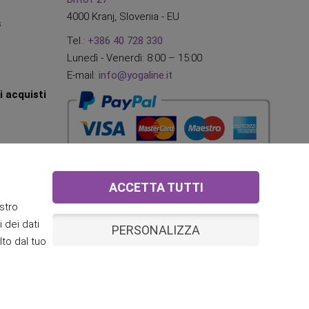
4000 Kranj, Slovenia - EU
s
Tel.:
+386 40 728 330
Lunedì - Venerdì: 8:00 – 15:00
E-mail:
info@yogaline.it
i acquisti
ACCETTA TUTTI
stro
i dei dati
PERSONALIZZA
lto dal tuo