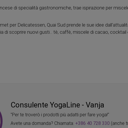
cese di specialità gastronomiche, trae ispirazione per miscele di
et per Delicatessen, Quai Sud prende le sue idee dall'attualità d
di scoprire nuovi gusti... tè, caffè, miscele di cacao, cocktai
Consulente YogaLine - Vanja
"Per te troverò i prodotti più adatti per fare yoga!"
Avete una domanda? Chiamata:
+386 40 728 330
(anche t